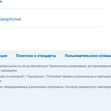
С
Закарпатье
кция
Политики и стандарты
Пользовательское соглаш
перссылка на LB.ua обязательна! Перепечатка, копирование, воспроизведени
а" запрещено.
вости компаний" / "Пресрелиз" / "Promoted", являются рекламными и публикуют
х.
ия, обнародованные в рекламных материалах. Согласно украинскому законодат