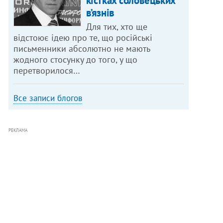
кістках соловецьких
в’язнів
Для тих, хто ще
відстоює ідею про те, що російські
письменники абсолютно не мають
жодного стосунку до того, у що
перетворилося…
Все записи блогов
РЕКЛАМА