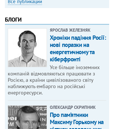
Все публикации
БЛОГИ
ЯРОСЛАВ ЖЕЛЕЗНЯК
Хроніки падіння Росії:
нові поразки на
енергетичному та
кіберфронті
Усе більше іноземних
компаній відмовляються працювати з
Росією, а країни цивілізованого світу
наближують ембарго на російські
енергоресурси.
ОЛЕКСАНДР СКРИПНИК
Про пам’ятники
Максиму Горькому на