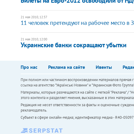
Билеты на Евро-2012 освободили от НД
21 мая 2010, 12:37
11 человек претендуют на рабочее место в 
21 мая 2010, 12:00
Украинские банки сокращают убытки
Про нас
Реклама на сайте
Ивенты
Реда
При полном или частичном воспроизведении материалов прямая ги
ссылка на агентство "Українськi Новини" и "Украинская Фото Групп
Материалы, которые размещаются на сайте с меткой "Реклама" / "Но
этого контента и разделяет мнения, высказанные в этих материала
Редакция не несет ответственности за факты и оценочные сужден
рекламодатель.
Субъект в сфере онлайн-медиа; идентификатор медиа - R40-05097