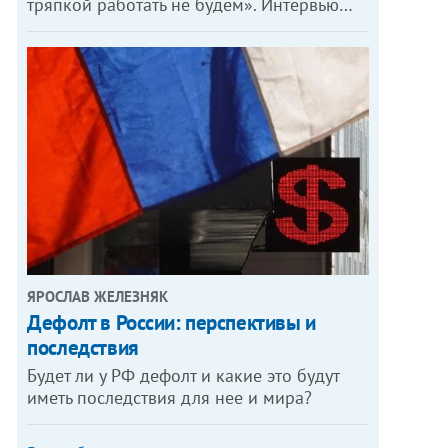
тряпкой работать не будем». Интервью…
ЯРОСЛАВ ЖЕЛЕЗНЯК
Дефолт в России: перспективы и
последствия
Будет ли у РФ дефолт и какие это будут
иметь последствия для нее и мира?