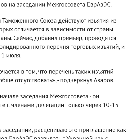
ров на заседании Межгоссовета ЕврАзЭС.
и Таможенного Союза действуют изъятия из
рых отличается в зависимости от страны.
аны. Сейчас, добавил премьер, проводятся
солидированного перечня торговых изъятий, и
 1 июля.
чается в том, что перечень таких изъятий
бще отсутствовать», - подчеркнул Азаров.
начале заседания Межгоссовета - он
те с членами делегации только через 10-15
в заседании, расцениваю это приглашение как
ов ЕврАзЭС развивать с Украиной как с