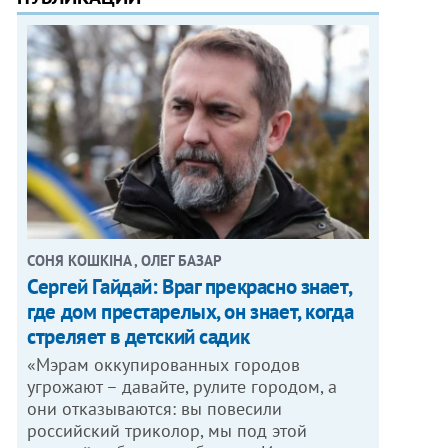
СОНЯ КОШКІНА , ОЛЕГ БАЗАР
Сергей Гайдай: Враг прекрасно знает,
где дом престарелых, он знает, когда
стреляет в детский садик
«Мэрам оккупированных городов
угрожают – давайте, рулите городом, а
они отказываются: вы повесили
российский триколор, мы под этой