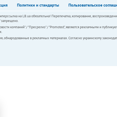
кция
Политики и стандарты
Пользовательское соглаш
перссылка на LB.ua обязательна! Перепечатка, копирование, воспроизведени
а" запрещено.
вости компаний" / "Пресрелиз" / "Promoted", являются рекламными и публикуют
х.
ия, обнародованные в рекламных материалах. Согласно украинскому законодат