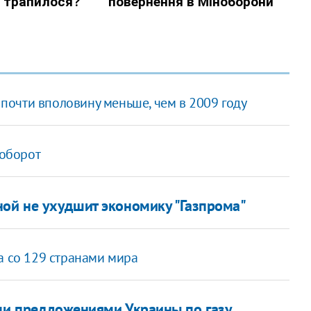
очти вполовину меньше, чем в 2009 году
ооборот
ной не ухудшит экономику "Газпрома"
а со 129 странами мира
еми предложениями Украины по газу