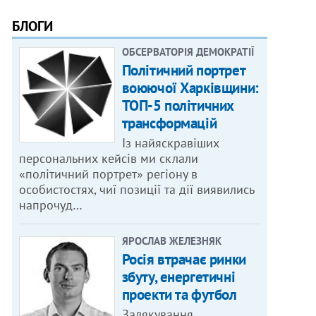
БЛОГИ
ОБСЕРВАТОРІЯ ДЕМОКРАТІЇ
Політичний портрет
воюючої Харківщини:
ТОП-5 політичних
трансформацій
Із найяскравіших
персональних кейсів ми склали
«політичний портрет» регіону в
особистостях, чиї позиції та дії виявились
напрочуд…
ЯРОСЛАВ ЖЕЛЕЗНЯК
Росія втрачає ринки
збуту, енергетичні
проекти та футбол
Залякування