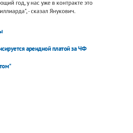
ющий год, у нас уже в контракте это
ллиарда", - сказал Янукович.
ы
нсируется арендной платой за ЧФ
атом"