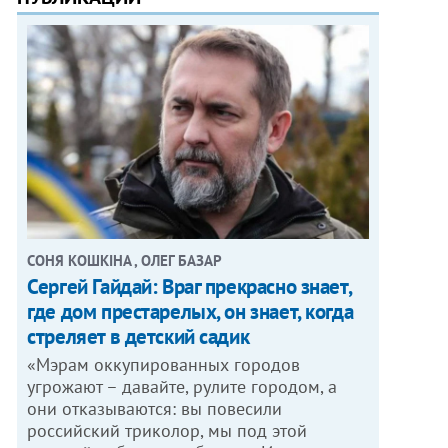
СОНЯ КОШКІНА , ОЛЕГ БАЗАР
Сергей Гайдай: Враг прекрасно знает,
где дом престарелых, он знает, когда
стреляет в детский садик
«Мэрам оккупированных городов
угрожают – давайте, рулите городом, а
они отказываются: вы повесили
российский триколор, мы под этой