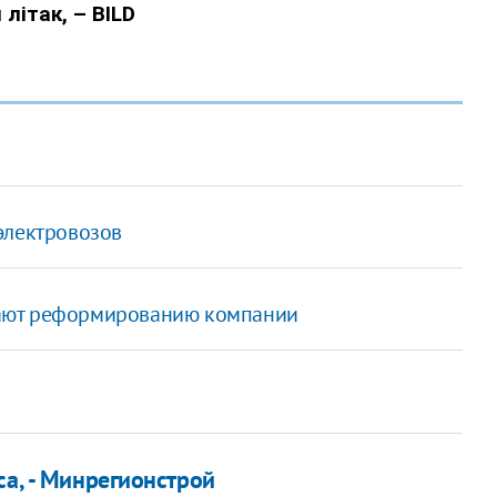
электровозов
ают реформированию компании
са, - Минрегионстрой