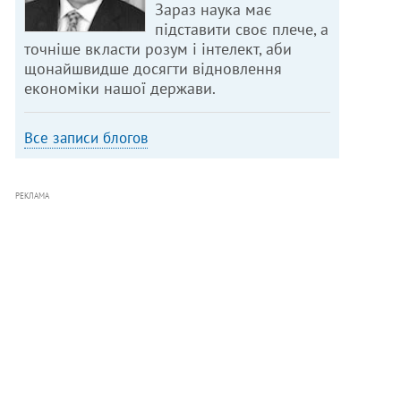
Зараз наука має
підставити своє плече, а
точніше вкласти розум і інтелект, аби
щонайшвидше досягти відновлення
економіки нашої держави.
Все записи блогов
РЕКЛАМА