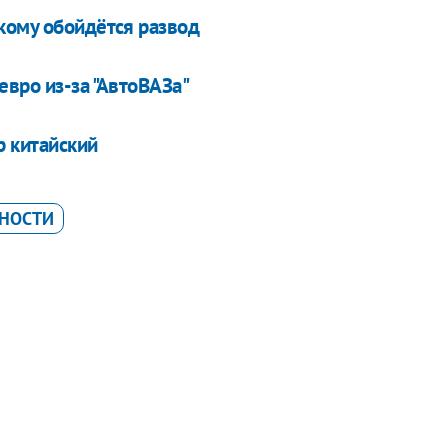
кому обойдётся развод
вро из-за "АвтоВАЗа"
р китайский
ННОСТИ