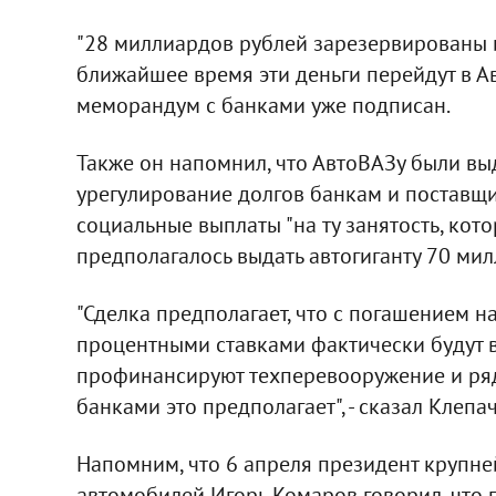
"28 миллиардов рублей зарезервированы и
ближайшее время эти деньги перейдут в Авт
меморандум с банками уже подписан.
Также он напомнил, что АвтоВАЗу были в
урегулирование долгов банкам и поставщи
социальные выплаты "на ту занятость, кот
предполагалось выдать автогиганту 70 ми
"Сделка предполагает, что с погашением 
процентными ставками фактически будут 
профинансируют техперевооружение и ря
банками это предполагает", - сказал Клепач
Напомним, что 6 апреля президент крупн
автомобилей Игорь Комаров говорил, что 