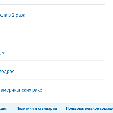
сла в 2 раза
щее
подрос
 американских ракет
кция
Политики и стандарты
Пользовательское соглаш