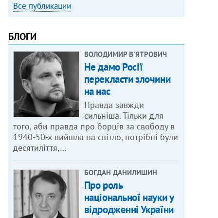
Все публикации
БЛОГИ
ВОЛОДИМИР В'ЯТРОВИЧ
Не дамо Росії
перекласти злочини
на нас
Правда завжди
сильніша. Тільки для
того, аби правда про борців за свободу в
1940-50-х вийшла на світло, потрібні були
десятиліття,…
БОГДАН ДАНИЛИШИН
Про роль
національної науки у
відродженні України