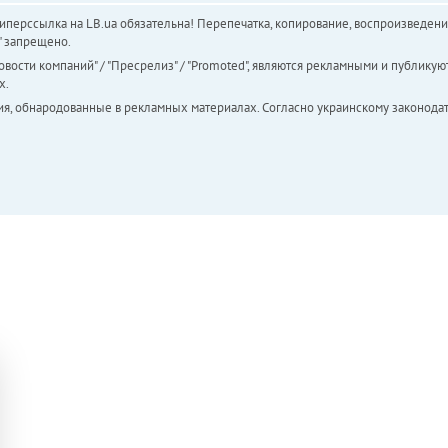
перссылка на LB.ua обязательна! Перепечатка, копирование, воспроизведени
а" запрещено.
вости компаний" / "Пресрелиз" / "Promoted", являются рекламными и публикуют
х.
ия, обнародованные в рекламных материалах. Согласно украинскому законодат