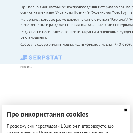
При полном или частичном воспроизведении материалов прямая ги
ссылка на агентство "Українськi Новини" и "Украинская Фото Групп
Материалы, которые размещаются на сайте с меткой "Реклама" / "Но
этого контента и разделяет мнения, высказанные в этих материала
Редакция не несет ответственности за факты и оценочные сужден
рекламодатель.
Субъект в сфере онлайн-медиа; идентификатор медиа - R40-05097
РЕКЛАМА
Про використання cookies
Продовжуючи переглядати LB.ua ви підтверджуєте, що
ознайомилися з Правилами користування сайтом та