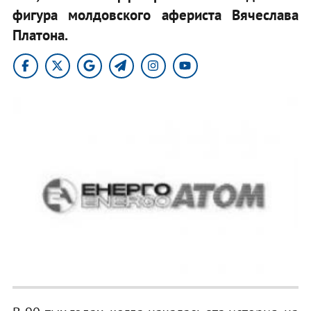
фигура молдовского афериста Вячеслава
Платона.