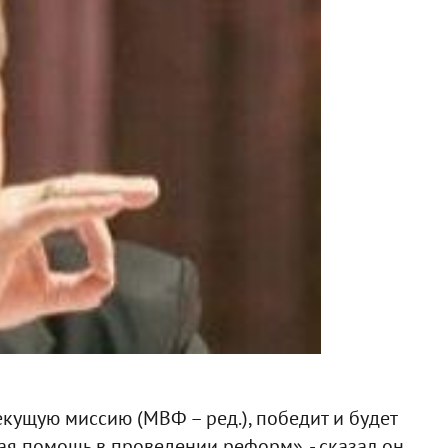
екущую миссию (МВФ – ред.), победит и будет
я помощь в проведении реформ», - сказал он,