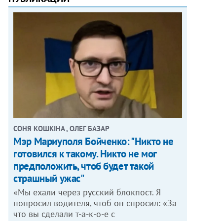
СОНЯ КОШКІНА , ОЛЕГ БАЗАР
Мэр Мариуполя Бойченко: "Никто не
готовился к такому. Никто не мог
предположить, чтоб будет такой
страшный ужас"
«Мы ехали через русский блокпост. Я
попросил водителя, чтоб он спросил: «За
что вы сделали т-а-к-о-е с