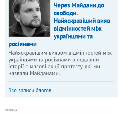
Через Майдани до
свободи.
Найяскравіший вияв
відмінностей між
українцями та
росіянами
Найяскравішим виявом відмінностей між
українцями та росіянами в недавній
історії є масові акції протесту, які ми
назвали Майданами.
Все записи блогов
РЕКЛАМА