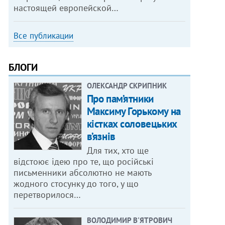
настоящей европейской…
Все публикации
БЛОГИ
ОЛЕКСАНДР СКРИПНИК
Про пам’ятники
Максиму Горькому на
кістках соловецьких
в’язнів
Для тих, хто ще
відстоює ідею про те, що російські
письменники абсолютно не мають
жодного стосунку до того, у що
перетворилося…
ВОЛОДИМИР В'ЯТРОВИЧ