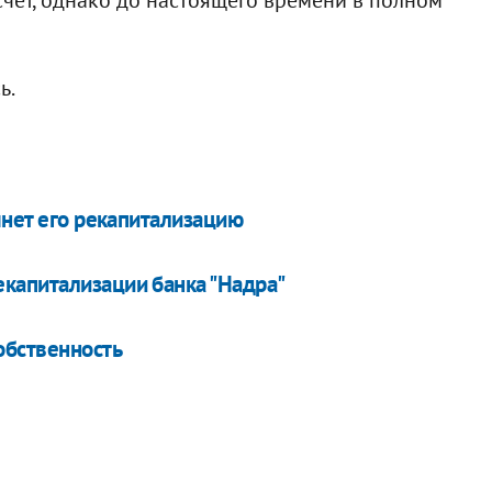
ь.
чнет его рекапитализацию
капитализации банка "Надра"
обственность