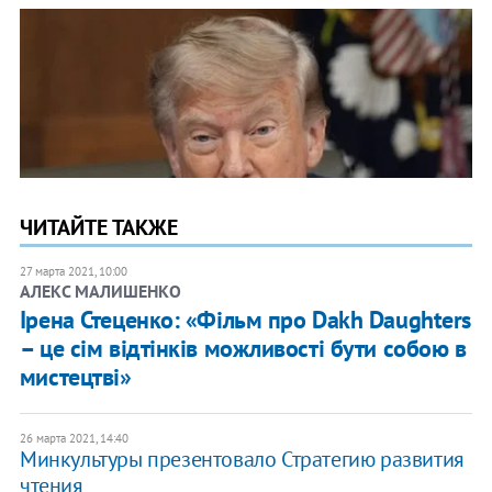
ЧИТАЙТЕ ТАКЖЕ
27 марта 2021, 10:00
АЛЕКС МАЛИШЕНКО
Ірена Стеценко: «Фільм про Dakh Daughters
– це сім відтінків можливості бути собою в
мистецтві»
26 марта 2021, 14:40
Минкультуры презентовало Стратегию развития
чтения