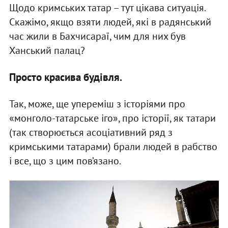
Щодо кримських татар – тут цікава ситуація.
Скажімо, якщо взяти людей, які в радянський
час жили в Бахчисараї, чим для них був
Ханський палац?
Просто красива будівля.
Так, може, ще упереміш з історіями про
«монголо-татарське іго», про історії, як татари
(так створюється асоціативний ряд з
кримськими татарами) брали людей в рабство
і все, що з цим пов’язано.