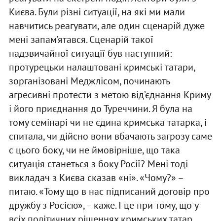
Києва. Були різні ситуації, на які ми мали
навчитись реагувати, але один сценарій дуже
мені запам’ятався. Сценарій такої
надзвичайної ситуації був наступний:
протурецьки налаштовані кримські татари,
зорганізовані Меджлісом, починають
агресивні протести з метою від’єднання Криму
і його приєднання до Туреччини. Я була на
тому семінарі чи не єдина кримська татарка, і
спитала, чи дійсно вони вбачають загрозу саме
с цього боку, чи не ймовірніше, що така
ситуація станеться з боку Росії? Мені тоді
викладач з Києва сказав «ні». «Чому?» –
питаю. «Тому що в нас підписаний договір про
дружбу з Росією», – каже. І це при тому, що у
всіх політичних рішеннях кримських татар,