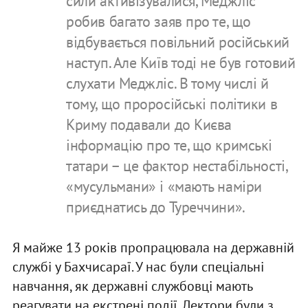
сили активізувалися, Меджліс
робив багато заяв про те, що
відбувається повільний російський
наступ. Але Київ тоді не був готовий
слухати Меджліс. В тому числі й
тому, що проросійські політики в
Криму подавали до Києва
інформацію про те, що кримські
татари – це фактор нестабільності,
«мусульмани» і «мають наміри
приєднатись до Туреччини».
Я майже 13 років пропрацювала на державній
службі у Бахчисараї. У нас були спеціальні
навчання, як державні службовці мають
реагувати на екстрені події. Лектори були з