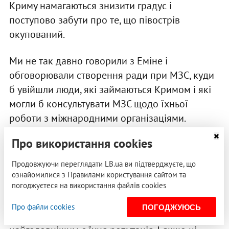
Криму намагаються знизити градус і
поступово забути про те, що півострів
окупований.
Ми не так давно говорили з Еміне і
обговорювали створення ради при МЗС, куди
б увійшли люди, які займаються Кримом і які
могли б консультувати МЗС щодо їхньої
роботи з міжнародними організаціями.
Про використання cookies
Як ви вважаєте, мають подіяти українські
санкції, які наклали спочатку на кримські
Продовжуючи переглядати LB.ua ви підтверджуєте, що
музеї, а тепер і на російські?
ознайомилися з Правилами користування сайтом та
погоджуєтеся на використання файлів cookies
Взагалі ці санкції треба було вводити дуже-
Про файли cookies
ПОГОДЖУЮСЬ
дуже давно, тому що для культурних інституцій