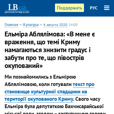
Поддержать
РУС
Главная
—
Культура
—
6 августа 2020
, 14:00
Ельміра Аблялімова: «В мене є
враження, що темі Криму
намагаються знизити градус і
забути про те, що півострів
окупований»
Ми познайомились з Ельмірою
Аблялімовою, коли готували
текст про
становище культурної спадщини на
території окупованого Криму
. Свого часу
Ельміра була депутаткою Бахчисарайської
міської ради, згодом – заступницею голови