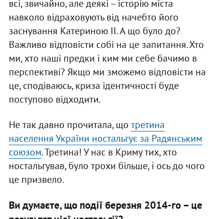
всі, звичайно, але деякі – історію міста
навколо відраховують від начебто його
заснування Катериною II. А що було до?
Важливо відповісти собі на це запитання. Хто
ми, хто наші предки і ким ми себе бачимо в
перспективі? Якщо ми зможемо відповісти на
це, сподіваюсь, криза ідентичності буде
поступово відходити.
Не так давно прочитала, що
третина
населення України ностальгує за Радянським
союзом
. Третина! У нас в Криму тих, хто
ностальгував, було трохи більше, і ось до чого
це призвело.
Ви думаєте, що події березня 2014-го – це