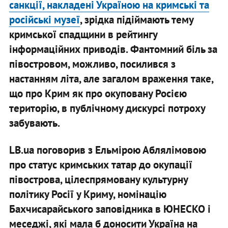
санкції, накладені Україною на кримські та
російські музеї
, зрідка підіймають тему
кримської спадщини в рейтингу
інформаційних приводів. Фантомний біль за
півостровом, можливо, посилився з
настанням літа, але загалом враження таке,
що про Крим як про окуповану Росією
територію, в публічному дискурсі потроху
забувають.
LB.ua поговорив з Ельмірою Аблялімовою
про статус кримських татар до окупації
півострова, цілеспрямовану культурну
політику Росії у Криму, номінацію
Бахчисарайського заповідника в ЮНЕСКО і
меседжі, які мала б доносити Україна на