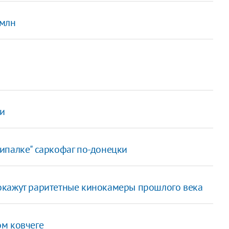
 млн
ии
ипалке" саркофаг по-донецки
окажут раритетные кинокамеры прошлого века
м ковчеге