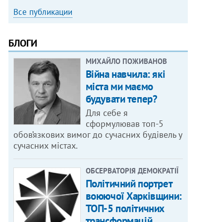
Все публикации
БЛОГИ
МИХАЙЛО ПОЖИВАНОВ
Війна навчила: які
міста ми маємо
будувати тепер?
Для себе я
сформулював топ-5
обов’язкових вимог до сучасних будівель у
сучасних містах.
ОБСЕРВАТОРІЯ ДЕМОКРАТІЇ
Політичний портрет
воюючої Харківщини:
ТОП-5 політичних
трансформацій