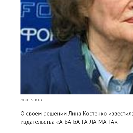
ФОТО: STB.UA
О своем решении Лина Костенко известил
издательства «А-БА-БА-ГА-ЛА-МА-ГА».