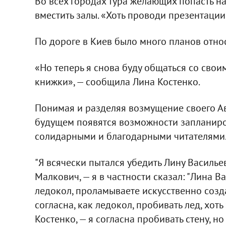
Во всех городах тура желающих попасть н
вместить залы. «Хоть проводи презентации
По дороге в Киев было много планов относ
«Но теперь я снова буду общаться со сво
книжки», — сообщила Лина Костенко.
Понимая и разделяя возмущение своего Авт
будущем появятся возможности запланиро
солидарными и благодарными читателями
"Я всячески пытался убедить Лину Василье
Малкович, — я в частности сказал: "Лина Ва
ледокол, проламываете искусственно созда
согласна, как ледокол, пробивать лед, хоть
Костенко, — я согласна пробивать стену, но