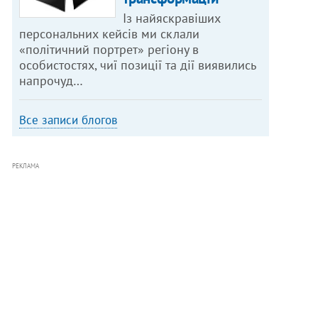
Із найяскравіших
персональних кейсів ми склали
«політичний портрет» регіону в
особистостях, чиї позиції та дії виявились
напрочуд…
Все записи блогов
РЕКЛАМА