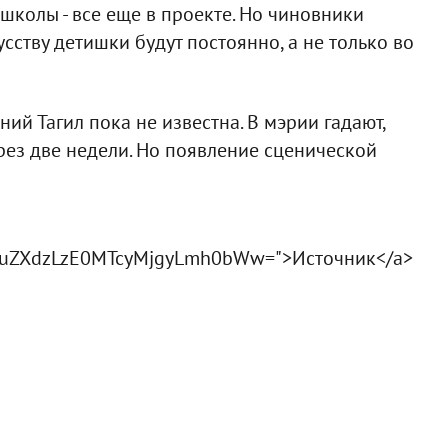
 школы - все еще в проекте. Но чиновники
сству детишки будут постоянно, а не только во
ий Тагил пока не известна. В мэрии гадают,
ерез две недели. Но появление сценической
uZXdzLzE0MTcyMjgyLmh0bWw=">Источник</a>