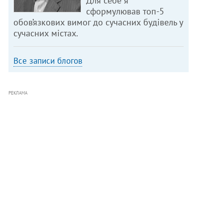
Для себе я
сформулював топ-5
обов’язкових вимог до сучасних будівель у
сучасних містах.
Все записи блогов
РЕКЛАМА