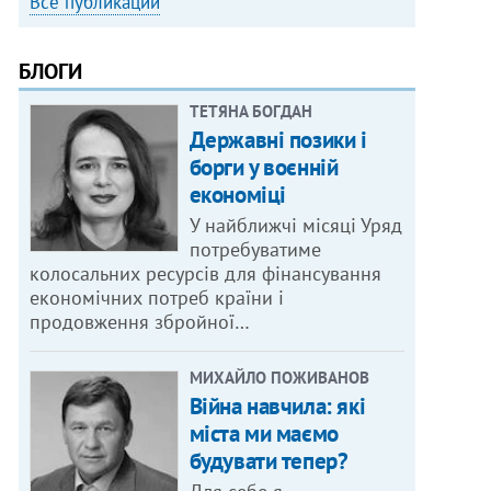
Все публикации
БЛОГИ
ТЕТЯНА БОГДАН
Державні позики і
борги у воєнній
економіці
У найближчі місяці Уряд
потребуватиме
колосальних ресурсів для фінансування
економічних потреб країни і
продовження збройної…
МИХАЙЛО ПОЖИВАНОВ
Війна навчила: які
міста ми маємо
будувати тепер?