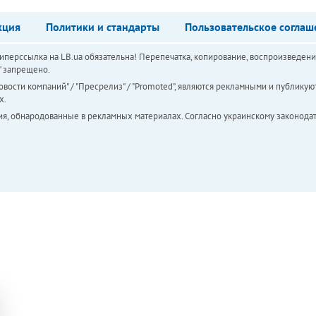
кция
Политики и стандарты
Пользовательское соглаш
перссылка на LB.ua обязательна! Перепечатка, копирование, воспроизведени
а" запрещено.
вости компаний" / "Пресрелиз" / "Promoted", являются рекламными и публикуют
х.
ия, обнародованные в рекламных материалах. Согласно украинскому законодат