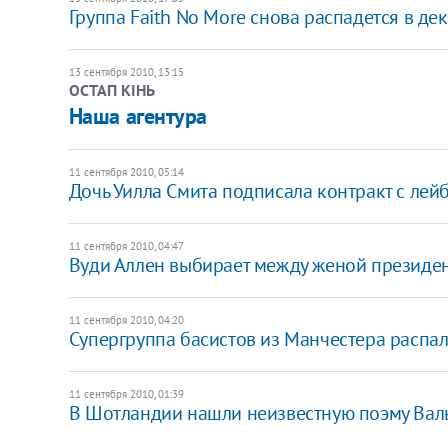
Группа Faith No More снова распадется в де
13 сентября 2010, 13:15
ОСТАП КІНЬ
Наша агентура
11 сентября 2010, 05:14
Дочь Уилла Смита подписала контракт с лейб
11 сентября 2010, 04:47
​Вуди Аллен выбирает между женой президе
11 сентября 2010, 04:20
Супергруппа басистов из Манчестера распал
11 сентября 2010, 01:39
​В Шотландии нашли неизвестную поэму Вал