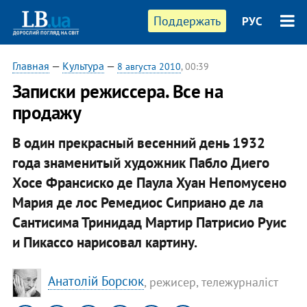
Поддержать
РУС
Главная
—
Культура
—
8 августа 2010
, 00:39
Записки режиссера. Все на
продажу
В один прекрасный весенний день 1932
года знаменитый художник Пабло Диего
Хосе Франсиско де Паула Хуан Непомусено
Мария де лос Ремедиос Сиприано де ла
Сантисима Тринидад Мартир Патрисио Руис
и Пикассо нарисовал картину.
Анатолій Борсюк
, режисер, тележурналіст