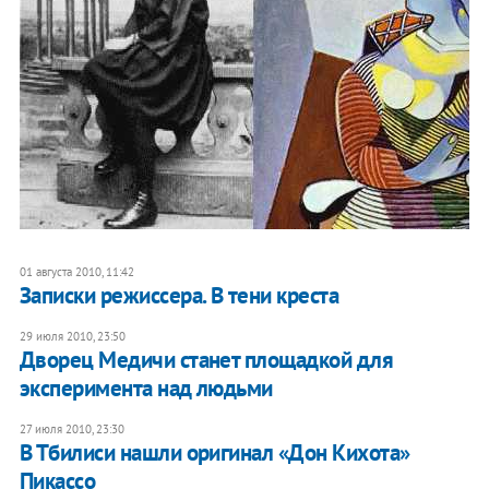
01 августа 2010, 11:42
Записки режиссера. В тени креста
29 июля 2010, 23:50
Дворец Медичи станет площадкой для
эксперимента над людьми
27 июля 2010, 23:30
В Тбилиси нашли оригинал «Дон Кихота»
Пикассо