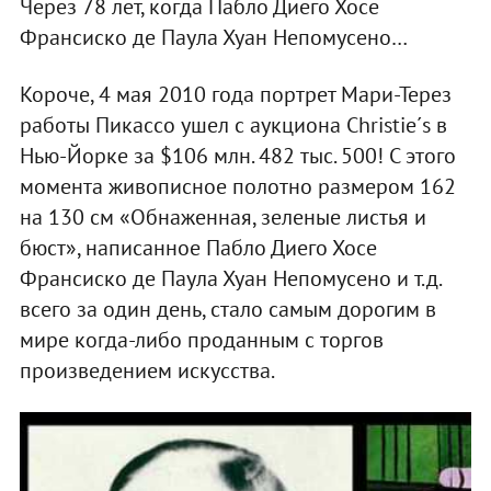
Через 78 лет, когда Пабло Диего Хосе
Франсиско де Паула Хуан Непомусено…
Короче, 4 мая 2010 года портрет Мари-Терез
работы Пикассо ушел с аукциона Christie´s в
Нью-Йорке за $106 млн. 482 тыс. 500! С этого
момента живописное полотно размером 162
на 130 см «Обнаженная, зеленые листья и
бюст», написанное Пабло Диего Хосе
Франсиско де Паула Хуан Непомусено и т.д.
всего за один день, стало самым дорогим в
мире когда-либо проданным с торгов
произведением искусства.