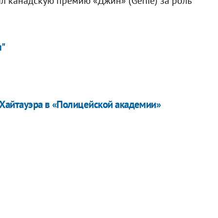
чил канадскую премию «Джин» (Genie) за роль
я"
 Хайтауэра в «Полицейской академии»