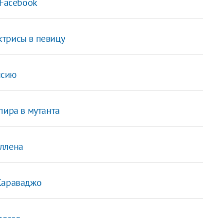
 Facebook
ктрисы в певицу
нсию
пира в мутанта
Аллена
Караваджо