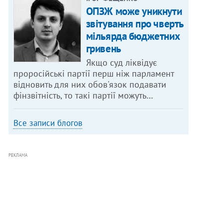
ОПЗЖ може уникнути
звітування про чверть
мільярда бюджетних
гривень
Якщо суд ліквідує
проросійські партії перш ніж парламент
відновить для них обов'язок подавати
фінзвітність, то такі партії можуть…
Все записи блогов
РЕКЛАМА