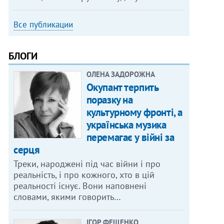
Все публикации
БЛОГИ
ОЛЕНА ЗАДОРОЖНА
Окупант терпить
поразку на
культурному фронті, а
українська музика
перемагає у війні за
серця
Треки, народжені під час війни і про
реальність, і про кожного, хто в цій
реальності існує. Вони наповнені
словами, якими говорить…
ІГОР ФЕЩЕНКО