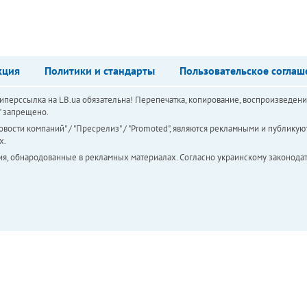
кция
Политики и стандарты
Пользовательское соглаш
перссылка на LB.ua обязательна! Перепечатка, копирование, воспроизведени
а" запрещено.
вости компаний" / "Пресрелиз" / "Promoted", являются рекламными и публикуют
х.
ия, обнародованные в рекламных материалах. Согласно украинскому законодат