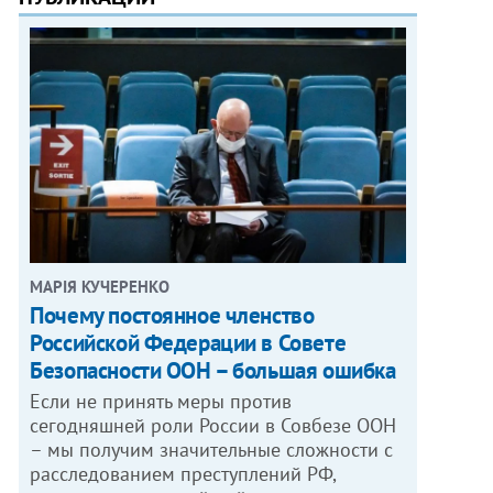
МАРІЯ КУЧЕРЕНКО
​Почему постоянное членство
Российской Федерации в Совете
Безопасности ООН – большая ошибка
Если не принять меры против
сегодняшней роли России в Совбезе ООН
– мы получим значительные сложности с
расследованием преступлений РФ,