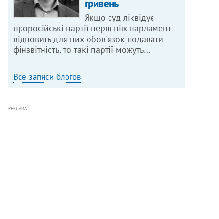
гривень
Якщо суд ліквідує
проросійські партії перш ніж парламент
відновить для них обов'язок подавати
фінзвітність, то такі партії можуть…
Все записи блогов
РЕКЛАМА