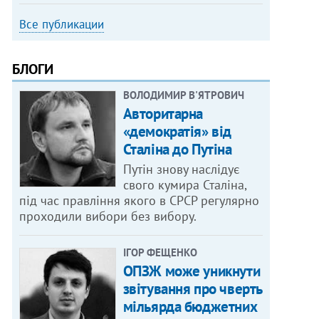
Все публикации
БЛОГИ
ВОЛОДИМИР В'ЯТРОВИЧ
Авторитарна
«демократія» від
Сталіна до Путіна
Путін знову наслідує
свого кумира Сталіна,
під час правління якого в СРСР регулярно
проходили вибори без вибору.
ІГОР ФЕЩЕНКО
ОПЗЖ може уникнути
звітування про чверть
мільярда бюджетних