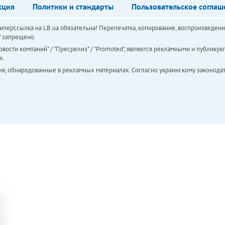
кция
Политики и стандарты
Пользовательское соглаш
перссылка на LB.ua обязательна! Перепечатка, копирование, воспроизведени
а" запрещено.
вости компаний" / "Пресрелиз" / "Promoted", являются рекламными и публикуют
х.
ия, обнародованные в рекламных материалах. Согласно украинскому законодат