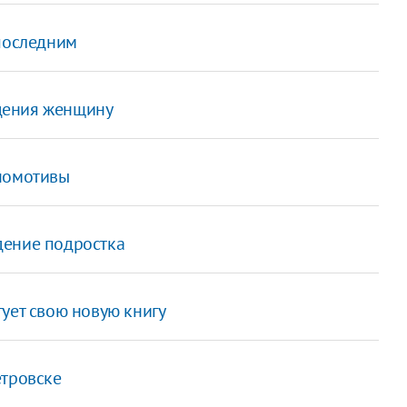
 последним
дения женщину
тномотивы
дение подростка
ует свою новую книгу
етровске