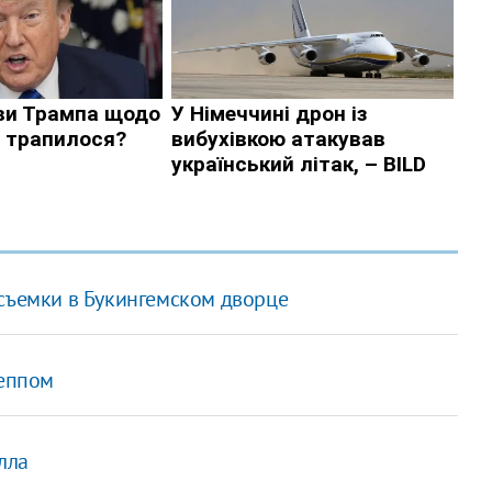
 съемки в Букингемском дворце
Деппом
лла