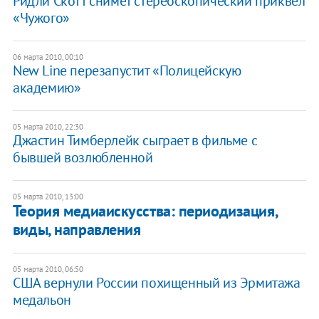
Ридли Скотт снимет стереоскопический приквел
«Чужого»
06 марта 2010, 00:10
New Line перезапустит «Полицейскую
академию»
05 марта 2010, 22:30
Джастин Тимберлейк сыграет в фильме с
бывшей возлюбленной
05 марта 2010, 13:00
Теория медиаискусства: периодизация,
виды, направления
05 марта 2010, 06:50
США вернули России похищенный из Эрмитажа
медальон