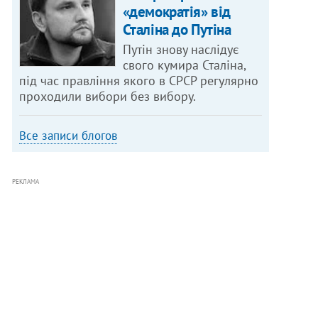
«демократія» від
Сталіна до Путіна
Путін знову наслідує
свого кумира Сталіна,
під час правління якого в СРСР регулярно
проходили вибори без вибору.
Все записи блогов
РЕКЛАМА