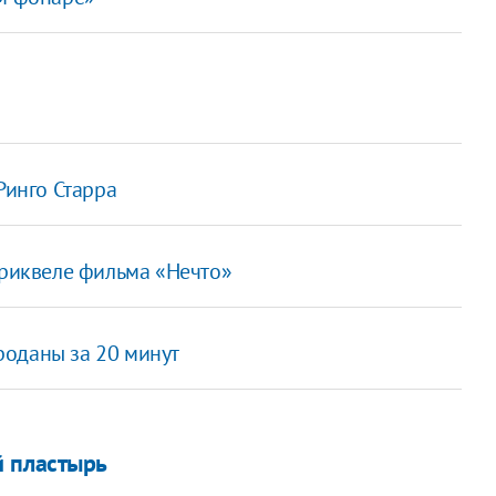
Ринго Старра
приквеле фильма «Нечто»
роданы за 20 минут
й пластырь