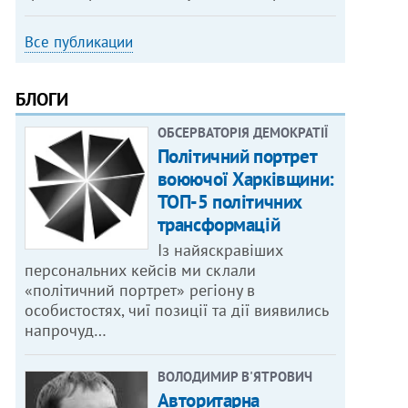
Все публикации
БЛОГИ
ОБСЕРВАТОРІЯ ДЕМОКРАТІЇ
Політичний портрет
воюючої Харківщини:
ТОП-5 політичних
трансформацій
Із найяскравіших
персональних кейсів ми склали
«політичний портрет» регіону в
особистостях, чиї позиції та дії виявились
напрочуд…
ВОЛОДИМИР В'ЯТРОВИЧ
Авторитарна