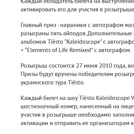
Каждый обладатель билета на выступления
активировать его для участия в розыгрыше
Главный приз - наушники с автографом маэ
разыграны пять айподов. Дополнительные 
альбомов Tiёsto "Kaleidoscope" с автографо
+ “Elements of Life Remixed” с автографом.
Розыгрыш состоится 27 июня 2010 года, во
Призы будут вручены победителям розыгр
украинского тура Tiësto.
Каждый билет на шоу Tiёsto Kaleidoscope W
шестизначный номер, нанесенный на лицев
участия в розыгрыше необходимо заполн
активации и отправить ее организаторам к