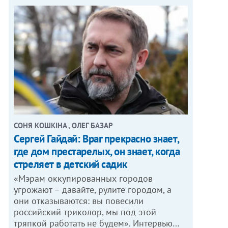
СОНЯ КОШКІНА , ОЛЕГ БАЗАР
Сергей Гайдай: Враг прекрасно знает,
где дом престарелых, он знает, когда
стреляет в детский садик
«Мэрам оккупированных городов
угрожают – давайте, рулите городом, а
они отказываются: вы повесили
российский триколор, мы под этой
тряпкой работать не будем». Интервью…