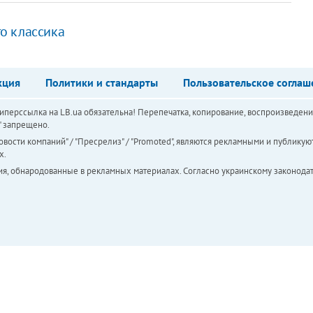
о классика
кция
Политики и стандарты
Пользовательское соглаш
перссылка на LB.ua обязательна! Перепечатка, копирование, воспроизведени
а" запрещено.
вости компаний" / "Пресрелиз" / "Promoted", являются рекламными и публикуют
х.
ия, обнародованные в рекламных материалах. Согласно украинскому законодат