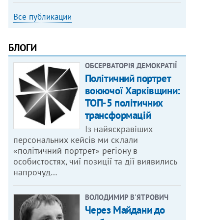
Все публикации
БЛОГИ
ОБСЕРВАТОРІЯ ДЕМОКРАТІЇ
Політичний портрет
воюючої Харківщини:
ТОП-5 політичних
трансформацій
Із найяскравіших
персональних кейсів ми склали
«політичний портрет» регіону в
особистостях, чиї позиції та дії виявились
напрочуд…
ВОЛОДИМИР В'ЯТРОВИЧ
Через Майдани до