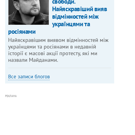
свободи.
Найяскравіший вияв
відмінностей між
українцями та
росіянами
Найяскравішим виявом відмінностей між
українцями та росіянами в недавній
історії є масові акції протесту, які ми
назвали Майданами.
Все записи блогов
РЕКЛАМА