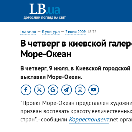
Главная
—
Культура
—
7 июля 2009
, 18:32
В четверг в киевской гале
Море-Океан
В четверг, 9 июля, в Киевской городской
выставки Море-Океан.
"Проект Море-Океан представлен художни
призван воспевать красоту величественны
стран", - сообщили
Корреспондент
.net орг