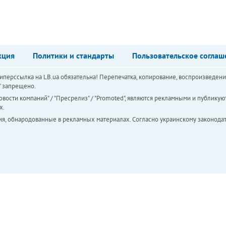
кция
Политики и стандарты
Пользовательское соглаш
перссылка на LB.ua обязательна! Перепечатка, копирование, воспроизведени
а" запрещено.
вости компаний" / "Пресрелиз" / "Promoted", являются рекламными и публикуют
х.
ия, обнародованные в рекламных материалах. Согласно украинскому законодат