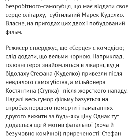
безробітного-самогубця, що має віддати своє
серце олігарху, - субтильний Марек Куделко.
Власне, на пригодах цих двох і побудований
фільм.
Режисер стверджує, що «Серце» є комедією;
слід додати, що вельми чорною. Наприклад,
головні герої знайомляться в лікарні, куди
бідолаху Стефана (Куделко) привезли після
невдалого самогубства, а мільйонера
Костянтина (Ступка) - після жорсткого нападу.
Надалі весь гумор фільму базується на
спробах першого померти і намаганнях
другого вижити за будь-яку ціну. Однак тут
додається ще й мотив фатальної (хоча й
безумовно комічної) приреченості: Стефан