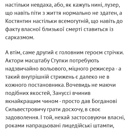
настільки невдаха, або, як кажуть нині, лузер,
що навіть піти з життя нормально не здатен, а
Костянтин настільки всемогутній, що навіть до
факту власної близької смерті ставиться із
сарказмом.
А втім, саме другий є головним героєм стрічки.
Актори масштабу Ступки потребують
надзвичайно вольового, міцного режисера - а
такий внутрішній стрижень є далеко не в
кожного постановника. Вочевидь не маючи
подібних якостей, Зануссі вчинив
якнайкращим чином - просто дав Богданові
Сильвестровичу грати досхочу, в своє
задоволення. І той, нехай застосовуючи власні,
роками напрацьовані лицедійські штампи,