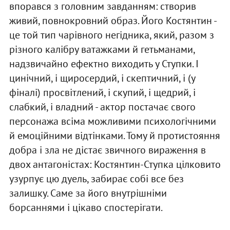
впорався з головним завданням: створив
живий, повнокровний образ. Його Костянтин -
це той тип чарівного негідника, який, разом з
різного калібру ватажками й гетьманами,
надзвичайно ефектно виходить у Ступки. І
цинічний, і щиросердий, і скептичний, і (у
фіналі) просвітлений, і скупий, і щедрий, і
слабкий, і владний - актор постачає свого
персонажа всіма можливими психологічними
й емоційними відтінками. Тому й протистояння
добра і зла не дістає звичного вираження в
двох антагоністах: Костянтин-Ступка цілковито
узурпує цю дуель, забирає собі все без
залишку. Саме за його внутрішніми
борсаннями і цікаво спостерігати.