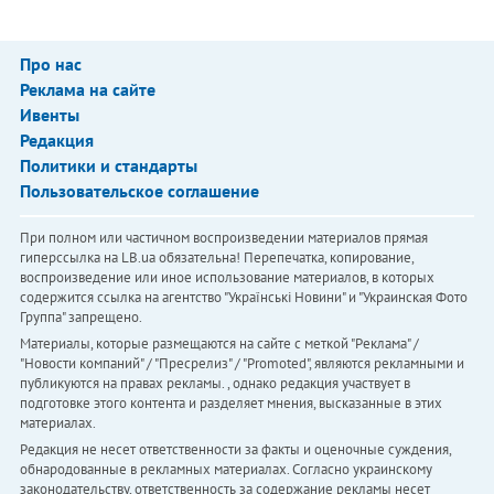
Про нас
Реклама на сайте
Ивенты
Редакция
Политики и стандарты
Пользовательское соглашение
При полном или частичном воспроизведении материалов прямая
гиперссылка на LB.ua обязательна! Перепечатка, копирование,
воспроизведение или иное использование материалов, в которых
содержится ссылка на агентство "Українськi Новини" и "Украинская Фото
Группа" запрещено.
Материалы, которые размещаются на сайте с меткой "Реклама" /
"Новости компаний" / "Пресрелиз" / "Promoted", являются рекламными и
публикуются на правах рекламы. , однако редакция участвует в
подготовке этого контента и разделяет мнения, высказанные в этих
материалах.
Редакция не несет ответственности за факты и оценочные суждения,
обнародованные в рекламных материалах. Согласно украинскому
законодательству, ответственность за содержание рекламы несет