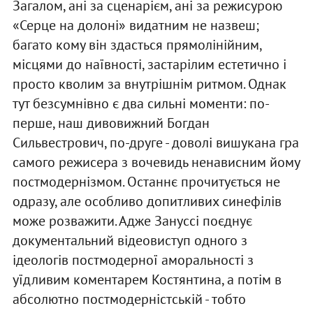
Загалом, ані за сценарієм, ані за режисурою
«Серце на долоні» видатним не назвеш;
багато кому він здасться прямолінійним,
місцями до наївності, застарілим естетично і
просто кволим за внутрішнім ритмом. Однак
тут безсумнівно є два сильні моменти: по-
перше, наш дивовижний Богдан
Сильвестрович, по-друге - доволі вишукана гра
самого режисера з вочевидь ненависним йому
постмодернізмом. Останнє прочитується не
одразу, але особливо допитливих синефілів
може розважити. Адже Зануссі поєднує
документальний відеовиступ одного з
ідеологів постмодерної аморальності з
уїдливим коментарем Костянтина, а потім в
абсолютно постмодерністській - тобто