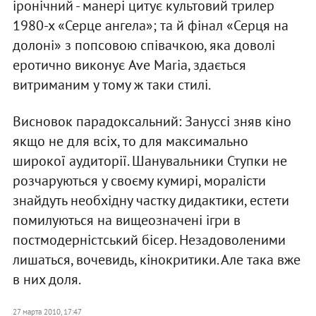
іронічний - манері цитує культовий трилер
1980-х «Серце ангела»; та й фінал «Серця на
долоні» з попсовою співачкою, яка доволі
еротично виконує Ave Maria, здається
витриманим у тому ж таки стилі.
Висновок парадоксальний: Зануссі зняв кіно
якщо не для всіх, то для максимально
широкої аудиторії. Шанувальники Ступки не
розчаруються у своєму кумирі, моралісти
знайдуть необхідну частку дидактики, естети
помилуються на вищеозначені ігри в
постмодерністський бісер. Незадоволеними
лишаться, вочевидь, кінокритики. Але така вже
в них доля.
27 марта 2010, 17:47