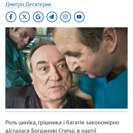
Дмитро Десятерик
Роль циніка, грішника і багатія закономірно
дісталася Богданові Ступці, в партії