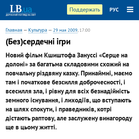
Поддержать
РУС
Главная
—
Культура
—
29 мая 2009
, 17:00
(Без)сердечні ігри
Новий фільм Кшиштофа Зануссі «Серце на
долоні» за багатьма складовими схожий на
повчальну різдвяну казку. Принаймні, маємо
там і початкове безсилля доброчесності, і
всесилля зла, і рівну для всіх безнадійність
земного існування, і лиходіїв, що вступають
на шлях спокути, і праведників, котрі
дістають раптову, але заслужену винагороду
ще в цьому житті.