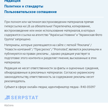
Редакция
Политики и стандарты
Пользовательское соглашение
При полном или частичном воспроизведении материалов прямая
гиперссылка на LB.ua обязательна! Перепечатка, копирование,
воспроизведение или иное использование материалов, в которых
содержится ссылка на агентство "Українськi Новини" и "Украинская Фото
Группа" запрещено.
Материалы, которые размещаются на сайте с меткой "Реклама" /
"Новости компаний" / "Пресрелиз" / "Promoted", являются рекламными и
публикуются на правах рекламы. , однако редакция участвует в
подготовке этого контента и разделяет мнения, высказанные в этих
материалах.
Редакция не несет ответственности за факты и оценочные суждения,
обнародованные в рекламных материалах. Согласно украинскому
законодательству, ответственность за содержание рекламы несет
рекламодатель.
Субъект в сфере онлайн-медиа; идентификатор медиа - R40-05097
РЕКЛАМА