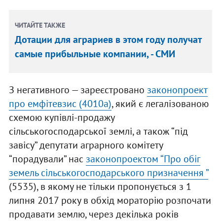
ЧИТАЙТЕ ТАКЖЕ
Дотации для аграриев в этом году получат
самые прибыльные компании, - СМИ
З негативного — зареєстровано
законопроект
про емфітевзис (4010а)
, який є легалізованою
схемою купівлі-продажу
сільськогосподарської землі, а також “під
завісу” депутати аграрного комітету
“порадували” нас
законопроектом “Про обіг
земель сільськогосподарського призначення ”
(5535), в якому не тільки пропонується з 1
липня 2017 року в обхід мораторію розпочати
продавати землю, через декілька років