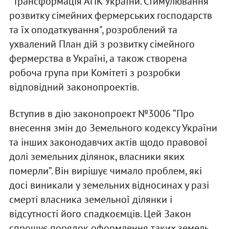
“Трансформація АПК України. Стимулювання
розвитку сімейних фермерських господарств
та їх оподаткування", розроблений та
ухвалений План дій з розвитку сімейного
фермерства в Україні, а також створена
робоча група при Комітеті з розробки
відповідний законопроектів.
Вступив в дію законопроект №3006 “Про
внесення змін до Земельного кодексу України
та інших законодавчих актів щодо правової
долі земельних ділянок, власники яких
померли”. Він вирішує чимало проблем, які
досі виникали у земельних відносинах у разі
смерті власника земельної ділянки і
відсутності його спадкоємців. Цей Закон
спрощує порядок оформлення таких земель