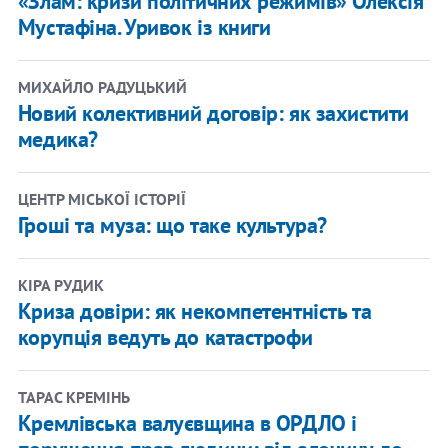
«Злам: кризи політичних режимів» Олексія
Мустафіна. Уривок із книги
МИХАЙЛО РАДУЦЬКИЙ
Новий колективний договір: як захистити
медика?
ЦЕНТР МІСЬКОЇ ІСТОРІЇ
Гроші та муза: що таке культура?
КІРА РУДИК
Криза довіри: як некомпетентність та
корупція ведуть до катастрофи
ТАРАС КРЕМІНЬ
Кремлівська валуєвщина в ОРДЛО і