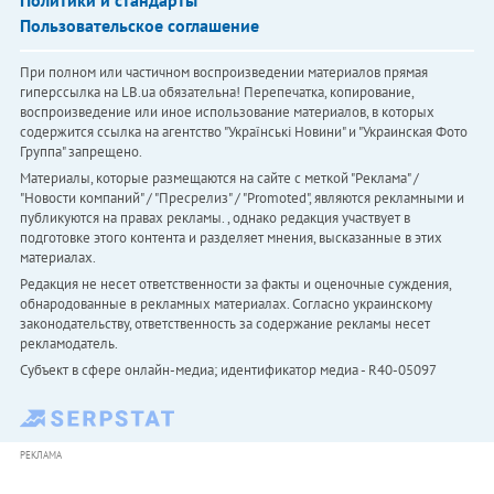
Пользовательское соглашение
При полном или частичном воспроизведении материалов прямая
гиперссылка на LB.ua обязательна! Перепечатка, копирование,
воспроизведение или иное использование материалов, в которых
содержится ссылка на агентство "Українськi Новини" и "Украинская Фото
Группа" запрещено.
Материалы, которые размещаются на сайте с меткой "Реклама" /
"Новости компаний" / "Пресрелиз" / "Promoted", являются рекламными и
публикуются на правах рекламы. , однако редакция участвует в
подготовке этого контента и разделяет мнения, высказанные в этих
материалах.
Редакция не несет ответственности за факты и оценочные суждения,
обнародованные в рекламных материалах. Согласно украинскому
законодательству, ответственность за содержание рекламы несет
рекламодатель.
Субъект в сфере онлайн-медиа; идентификатор медиа - R40-05097
РЕКЛАМА