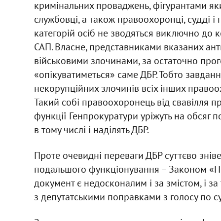
кримінальних проваджень, фігурантами яки
службовці, а також правоохоронці, судді і
категорій осіб не зводяться виключно до 
САП. Власне, представниками вказаних ант
військовими злочинами, за остаточно про
«опікуватиметься» саме ДБР. Тобто завданн
некорупційних злочинів всіх інших правоо
Такий собі правоохоронець від свавілля п
функції Генпрокуратури уріжуть на обсяг 
в тому числі і наділять ДБР.
Проте очевидні переваги ДБР суттєво зніве
подальшого функціонування – Законом «П
документ є недосконалим і за змістом, і за
з депутатськими поправками з голосу по су