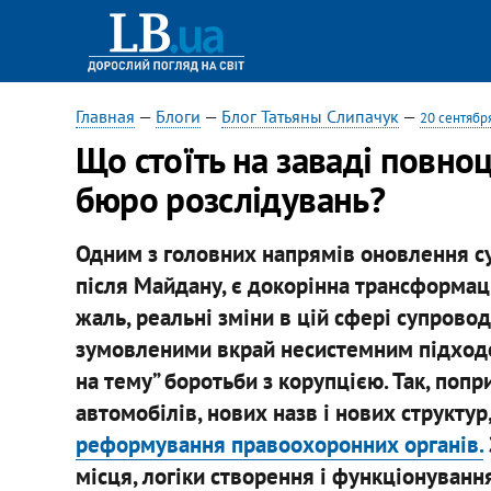
Главная
—
Блоги
—
Блог Татьяны Слипачук
—
20 сентябр
Що стоїть на заваді повно
бюро розслідувань?
Одним з головних напрямів оновлення су
після Майдану, є докорінна трансформац
жаль, реальні зміни в цій сфері супров
зумовленими вкрай несистемним підходо
на тему” боротьби з корупцією. Так, попр
автомобілів, нових назв і нових структур,
реформування правоохоронних органів.
місця, логіки створення і функціонування