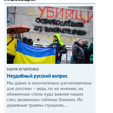
МАРІЯ КУЧЕРЕНКО
​Неудобный русский вопрос
Мы давно и окончательно расчеловечены
для россиян – ведь, по их мнению, их
обиженные слезы куда важнее наших
слез, вызванных гибелью близких. Их
душевные травмы страшнее,…