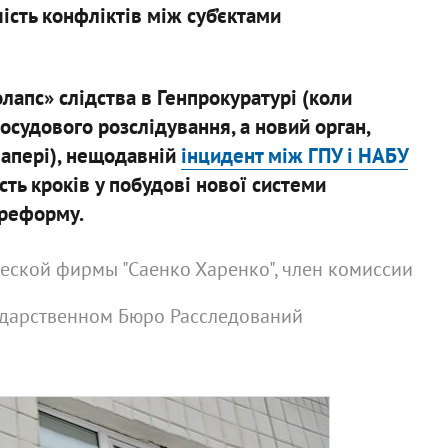
чість конфліктів між суб’єктами
лапс» слідства в Генпрокуратурі (коли
судового розслідування, а новий орган,
папері), нещодавній
інцидент між ГПУ і НАБУ
ть кроків у побудові нової системи
іреформу.
еской фирмы "Саенко Харенко", член комиссии
сударственном Бюро Расследований