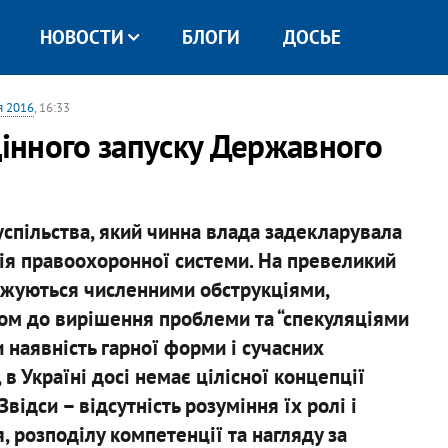
НОВОСТИ
БЛОГИ
ДОСЬЕ
я 2016
, 16:33
цінного запуску Державного
спільства, який чинна влада задекларувала
ія правоохоронної системи. На превеликий
оджуються численними обструкціями,
м до вирішення проблеми та “спекуляціями
и наявність гарної форми і сучасних
 в Україні досі немає цілісної концепції
Звідси – відсутність розуміння їх ролі і
, розподілу компетенції та нагляду за