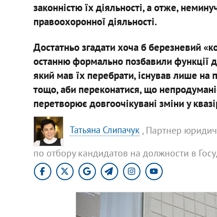
законністю їх діяльності, а отже, немину
правоохоронної діяльності.
Достатньо згадати хоча б березневий «ко
останню формально позбавили функції до
який мав їх перебрати, існував лише на 
тощо, аби переконатися, що непродуманіс
перетворює довгоочікувані зміни у кваз
, Партнер юридич
Татьяна Слипачук
по отбору кандидатов на должности в Го