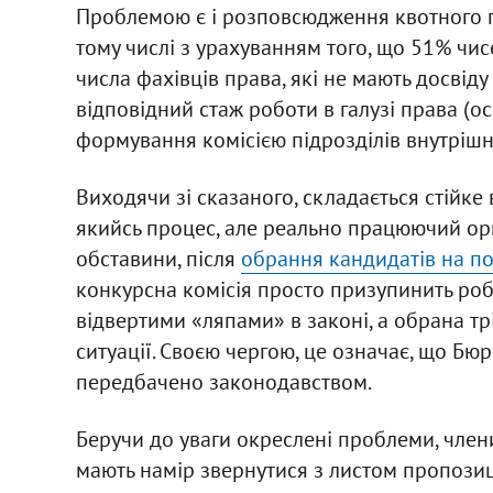
Проблемою є і розповсюдження квотного п
тому числі з урахуванням того, що 51% чис
числа фахівців права, які не мають досвіду
відповідний стаж роботи в галузі права (о
формування комісією підрозділів внутрішн
Виходячи зі сказаного, складається стійке 
якийсь процес, але реально працюючий ор
обставини, після
обрання кандидатів на п
конкурсна комісія просто призупинить робо
відвертими «ляпами» в законі, а обрана тр
ситуації. Своєю чергою, це означає, що Бюр
передбачено законодавством.
Беручи до уваги окреслені проблеми, члени
мають намір звернутися з листом пропозиц