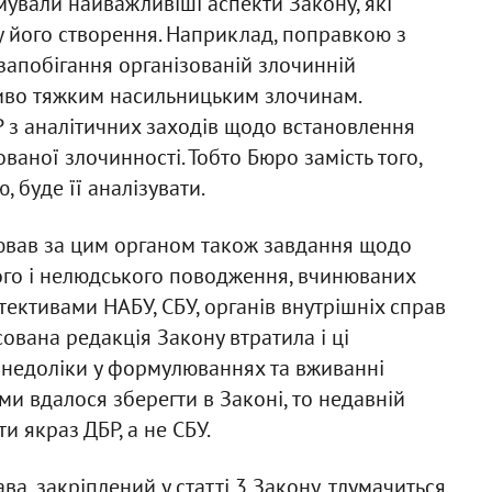
ували найважливіші аспекти Закону, які
у його створення. Наприклад, поправкою з
запобігання організованій злочинній
ливо тяжким насильницьким злочинам.
 з аналітичних заходів щодо встановлення
ваної злочинності. Тобто Бюро замість того,
 буде її аналізувати.
лював за цим органом також завдання щодо
ого і нелюдського поводження, вчинюваних
ективами НАБУ, СБУ, органів внутрішніх справ
ована редакція Закону втратила і ці
і недоліки у формулюваннях та вживанні
рми вдалося зберегти в Законі, то недавній
и якраз ДБР, а не СБУ.
а, закріплений у статті 3 Закону, тлумачиться