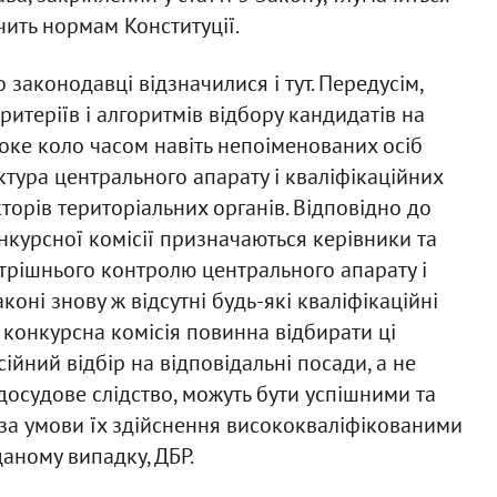
чить нормам Конституції.
 законодавці відзначилися і тут. Передусім,
ритеріїв і алгоритмів відбору кандидатів на
роке коло часом навіть непоіменованих осіб
ктура центрального апарату і кваліфікаційних
кторів територіальних органів. Відповідно до
нкурсної комісії призначаються керівники та
утрішнього контролю центрального апарату і
коні знову ж відсутні будь-які кваліфікаційні
р конкурсна комісія повинна відбирати ці
йний відбір на відповідальні посади, а не
 досудове слідство, можуть бути успішними та
 за умови їх здійснення висококваліфікованими
аному випадку, ДБР.