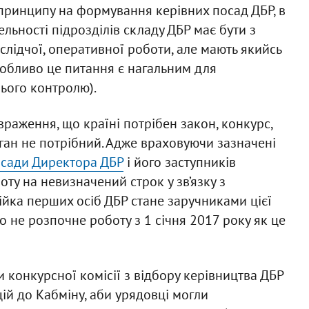
ринципу на формування керівних посад ДБР, в
ельності підрозділів складу ДБР має бути з
 слідчої, оперативної роботи, але мають якийсь
собливо це питання є нагальним для
ього контролю).
враження, що країні потрібен закон, конкурс,
ган не потрібний. Адже враховуючи зазначені
осади Директора ДБР
і його заступників
ту на невизначений строк у зв’язку з
ійка перших осіб ДБР стане заручниками цієї
о не розпочне роботу з 1 січня 2017 року як це
 конкурсної комісії з відбору керівництва ДБР
ій до Кабміну, аби урядовці могли