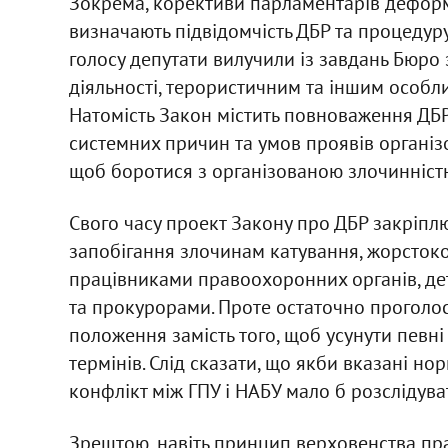
Зокрема, корективи парламентарів деформ
визначають підвідомчість ДБР та процедур
голосу депутати вилучили із завдань Бюро 
діяльності, терористичним та іншим особ
Натомість Закон містить повноваження ДБР
системних причин та умов проявів організо
щоб боротися з організованою злочинністю,
Свого часу проект Закону про ДБР закріп
запобігання злочинам катування, жорсток
працівниками правоохоронних органів, дет
та прокурорами. Проте остаточно проголос
положення замість того, щоб усунути певн
термінів. Слід сказати, що якби вказані но
конфлікт між ГПУ і НАБУ мало б розслідуват
Зрештою, навіть принцип верховенства прав