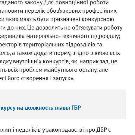
гаданого закону. Для повноцінної роботи
становити перелік обов’язкових професійних
ики яких мають бути призначені конкурсною
оги до них. Це дозволить не обтяжувати роботу
керівника матеріально-технічного підрозділу;
ректорів територіальних підрозділів та
лю, а також додати норму, згідно з якою всіх
дку внутрішніх конкурсів, як, наприклад, це
шать всіх проблем майбутнього органу, але
сі його створення і запуску.
курсу на должность главы ГБР
лин і недоліків у законодавстві про ДБР є