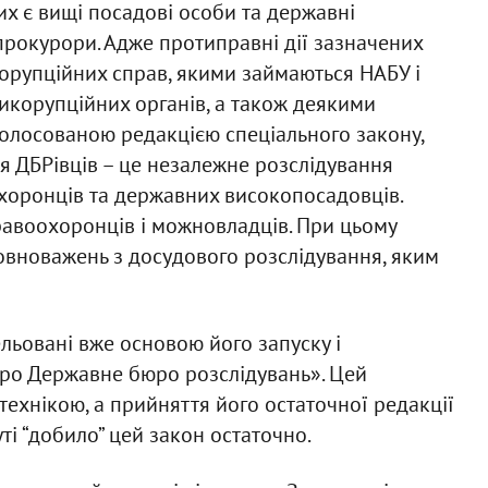
х є вищі посадові особи та державні
 прокурори. Адже протиправні дії зазначених
корупційних справ, якими займаються НАБУ і
икорупційних органів, а також деякими
голосованою редакцією спеціального закону,
я ДБРівців – це незалежне розслідування
хоронців та державних високопосадовців.
равоохоронців і можновладців. При цьому
повноважень з досудового розслідування, яким
льовані вже основою його запуску і
ро Державне бюро розслідувань». Цей
 технікою, а прийняття його остаточної редакції
ті “добило” цей закон остаточно.