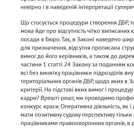
невірно і в наведеній інтерпретації супере
Що стосується процедури створення ДБР, то
мова йде про відсутність чітко виписаних к
посади в Бюро. Так, в Законі наведено ши
для призначення, відсутня прописана стру
вимог до його керівників, а також до дире
частини 1 статті 24 Закону за поданням ко
всі без винятку працівники підрозділів вн
територіальних органів ДБР, щодо яких в За
критерії. На підставі яких вимог і процеду
кадри? Врешті-решт, ми проводимо професі
конкурс краси. Оперативна діяльність, як і
мати позитивну судову перспективу тільки
працівниками правоохоронних органів, в д