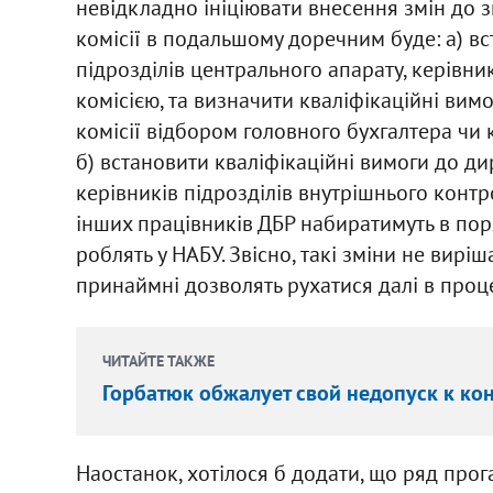
невідкладно ініціювати внесення змін до з
комісії в подальшому доречним буде: а) в
підрозділів центрального апарату, керівн
комісією, та визначити кваліфікаційні вим
комісії відбором головного бухгалтера чи 
б) встановити кваліфікаційні вимоги до ди
керівників підрозділів внутрішнього контро
інших працівників ДБР набиратимуть в поря
роблять у НАБУ. Звісно, такі зміни не вирі
принаймні дозволять рухатися далі в проце
ЧИТАЙТЕ ТАКЖЕ
Горбатюк обжалует свой недопуск к кон
Наостанок, хотілося б додати, що ряд прога