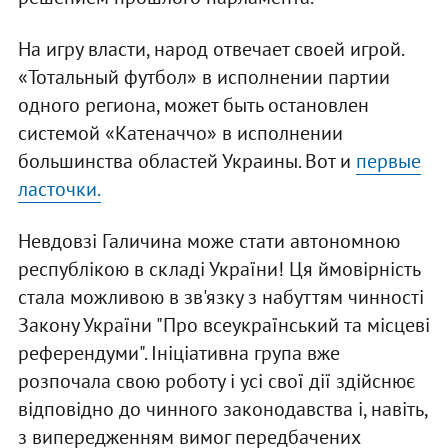
На игру власти, народ отвечает своей игрой.
«Тотальный футбол» в исполнении партии
одного региона, может быть остановлен
системой «Катеначчо» в исполнении
большинства областей Украины. Вот и
первые
ласточки.
Невдовзі Галичина може стати автономною
республікою в складі України! Ця ймовірність
стала можливою в зв'язку з набуттям чинності
Закону України "Про всеукраїнський та місцеві
референдуми". Ініціативна група вже
розпочала свою роботу і усі свої дії здійснює
відповідно до чинного законодавства і, навіть,
з випередженням вимог передбачених