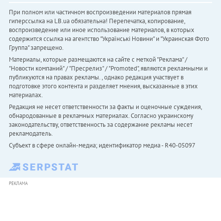
При полном или частичном воспроизведении материалов прямая
гиперссылка на LB.ua обязательна! Перепечатка, копирование,
воспроизведение или иное использование материалов, в которых
содержится ссылка на агентство "Українськi Новини" и "Украинская Фото
Группа" запрещено.
Материалы, которые размещаются на сайте с меткой "Реклама" /
"Новости компаний" / "Пресрелиз" / "Promoted", являются рекламными и
публикуются на правах рекламы. , однако редакция участвует в
подготовке этого контента и разделяет мнения, высказанные в этих
материалах.
Редакция не несет ответственности за факты и оценочные суждения,
обнародованные в рекламных материалах. Согласно украинскому
законодательству, ответственность за содержание рекламы несет
рекламодатель.
Субъект в сфере онлайн-медиа; идентификатор медиа - R40-05097
РЕКЛАМА