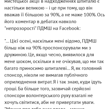
мистецької акції в надходженнях шпиталю є
настільки великою – і це при тому, що він
вважав її більшою за 90%, а не маже 100%. Ось
його коментар в дебатах навколо
"непрозорості" ПДМШ на Facebook:
"… Цієї осені, наскільки мені відомо, ПДМШ
більш ніж на 90% проспонсорували ми з
дружиною. Це, якщо чесно, виявилося для
мене шоком, оскільки я не очікував, що ми так
багато приносимо шпиталеві… Я, як головний
спонсор, ніколи не вимагав публічного
оприлюднення витрат. Я і так знаю, куди ідуть
гроші. Ба більше того, зазвичай серйозні
спонсори волонтерського руху взагалі не
хочуть світитися, аби не привертати уваги.
"Менше про тебе знає влада – менше