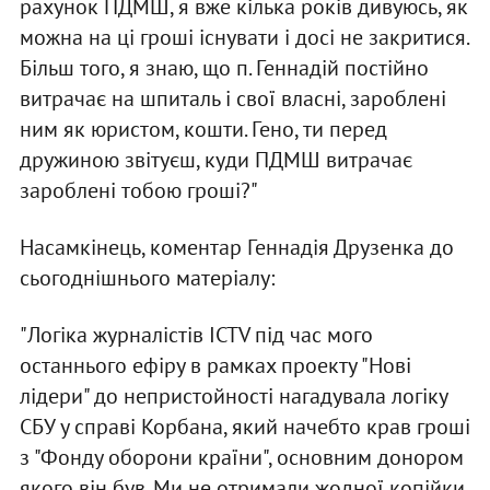
рахунок ПДМШ, я вже кілька років дивуюсь, як
можна на ці гроші існувати і досі не закритися.
Більш того, я знаю, що п. Геннадій постійно
витрачає на шпиталь і свої власні, зароблені
ним як юристом, кошти. Гено, ти перед
дружиною звітуєш, куди ПДМШ витрачає
зароблені тобою гроші?"
Насамкінець, коментар Геннадія Друзенка до
сьогоднішнього матеріалу:
"Логіка журналістів ICTV під час мого
останнього ефіру в рамках проекту "Нові
лідери" до непристойності нагадувала логіку
СБУ у справі Корбана, який начебто крав гроші
з "Фонду оборони країни", основним донором
якого він був. Ми не отримали жодної копійки