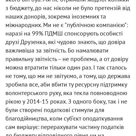
з бюджету, до нас ніколи не було претензій від
наших донорів, зокрема іноземних та
міжнародних. Ми не є "публічною компанією":
наразі на 99% ПДМШ спонсорують особисті
друзі Друзенка, які чудово знають, що довіра
важливіша за звітність. Бо намалювати
правильну звітність – не проблема, а от довіру
можна втратити тільки один раз. І так сталось
не тому, що ми не звітуємо, а тому, що держава
зробила все, аби вбити ту ресурсну підтримку
волонтерського руху, яка текла повноводною
рікою у 2014-15 роках. З одного боку, так і не
були створені податкові стимули для
благодійництва, коли суб‘єкт оподаткування
сам вирішує: перерахувати частину податків
до бюджету відповідного рівня чи на