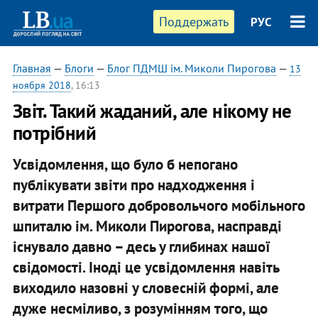
Поддержать
РУС
Главная
—
Блоги
—
Блог ПДМШ ім. Миколи Пирогова
—
13
ноября 2018
, 16:13
Звіт. Такий жаданий, але нікому не
потрібний
Усвідомлення, що було б непогано
публікувати звіти про надходження і
витрати Першого добровольчого мобільного
шпиталю ім. Миколи Пирогова, насправді
існувало давно – десь у глибинах нашої
свідомості. Іноді це усвідомлення навіть
виходило назовні у словесній формі, але
дуже несміливо, з розумінням того, що