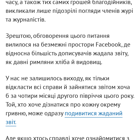
часу, а також тих самих грошей благодійників,
викликали лише підозрілі погляди членів журі
та журналістів.
Зрештою, обговорення цього питання
вилилося на безмежні простори Facebook, де
відносна більшість дописувачів жадала звіту,
як давні римляни хліба й видовищ.
У нас не залишилось виходу, як тільки
відкласти всі справи й зайнятися звітом хоча
б за чотири місяці другого півріччя цього року.
Той, хто хоче дізнатися про кожну окрему
гривню, може одразу
подивитися жаданий
звіт.
Але якщо хтось справді хоче ознайомитися з