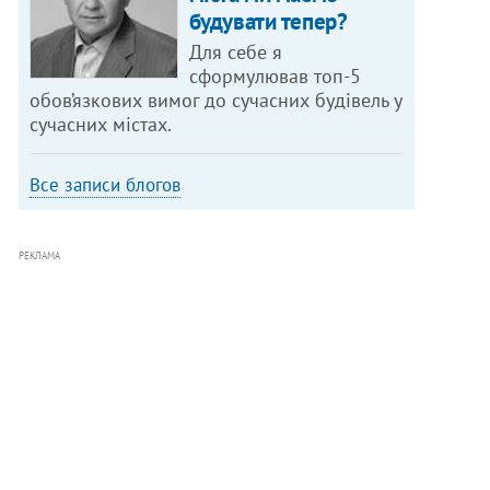
будувати тепер?
Для себе я
сформулював топ-5
обов’язкових вимог до сучасних будівель у
сучасних містах.
Все записи блогов
РЕКЛАМА