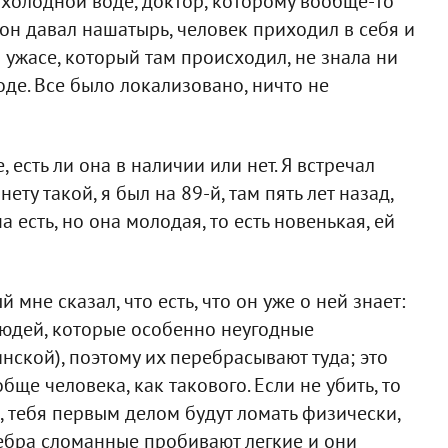
я холодной воде, доктор, которому вообще-то
 он давал нашатырь, человек приходил в себя и
м ужасе, который там происходил, не знала ни
де. Все было локализовано, ничто не
, есть ли она в наличии или нет. Я встречал
ету такой, я был на 89-й, там пять лет назад,
на есть, но она молодая, то есть новенькая, ей
 мне сказал, что есть, что он уже о ней знает:
т людей, которые особенно неугодные
ской), поэтому их перебрасывают туда; это
ще человека, как такового. Если не убить, то
в, тебя первым делом будут ломать физически,
ребра сломанные пробивают легкие и они