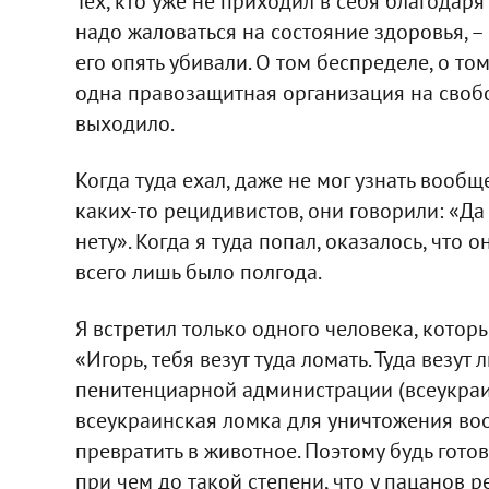
Тех, кто уже не приходил в себя благодар
надо жаловаться на состояние здоровья, –
его опять убивали. О том беспределе, о то
одна правозащитная организация на свобо
выходило.
Когда туда ехал, даже не мог узнать вообще
каких-то рецидивистов, они говорили: «Да н
нету». Когда я туда попал, оказалось, что о
всего лишь было полгода.
Я встретил только одного человека, который
«Игорь, тебя везут туда ломать. Туда везу
пенитенциарной администрации (всеукраин
всеукраинская ломка для уничтожения вооб
превратить в животное. Поэтому будь гото
при чем до такой степени, что у пацанов 