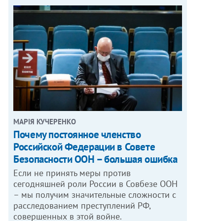
МАРІЯ КУЧЕРЕНКО
​Почему постоянное членство
Российской Федерации в Совете
Безопасности ООН – большая ошибка
Если не принять меры против
сегодняшней роли России в Совбезе ООН
– мы получим значительные сложности с
расследованием преступлений РФ,
совершенных в этой войне.