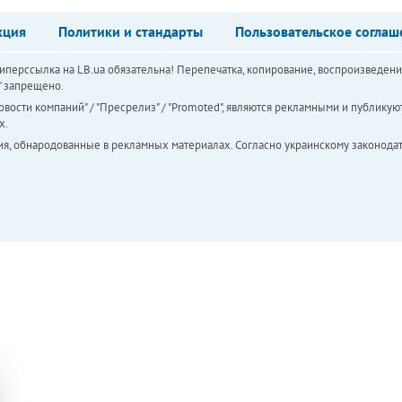
кция
Политики и стандарты
Пользовательское соглаш
перссылка на LB.ua обязательна! Перепечатка, копирование, воспроизведени
а" запрещено.
вости компаний" / "Пресрелиз" / "Promoted", являются рекламными и публикуют
х.
ия, обнародованные в рекламных материалах. Согласно украинскому законодат