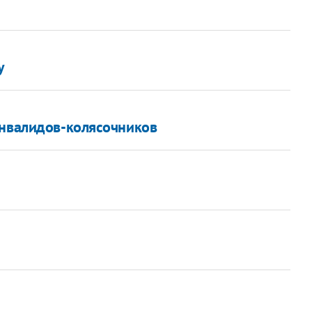
у
инвалидов-колясочников