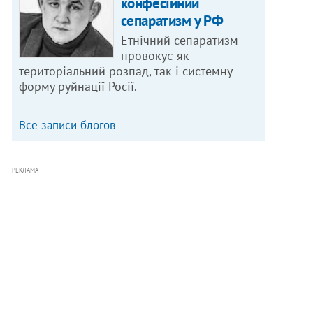
конфесійний
сепаратизм у РФ
Етнічний сепаратизм
провокує як
територіальний розпад, так і системну
форму руйнації Росії.
Все записи блогов
РЕКЛАМА