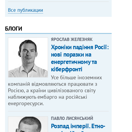
Все публикации
БЛОГИ
ЯРОСЛАВ ЖЕЛЕЗНЯК
Хроніки падіння Росії:
нові поразки на
енергетичному та
кіберфронті
Усе більше іноземних
компаній відмовляються працювати з
Росією, а країни цивілізованого світу
наближують ембарго на російські
енергоресурси.
ПАВЛО ЛИСЯНСЬКИЙ
Розпад імперії. Етно-