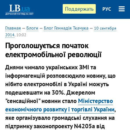
Поддержать
РУС
Главная
—
Блоги
—
Блог Геннадія Ткачука
—
10 сентября
2014
, 10:02
Проголошується початок
електромобільної революції
Днями чимало українських ЗМІ та
інформагенцій розповсюдило новину, що
нібито електромобілі в Україні можуть
подешевшати на 30%. Джерелом
"сенсаційної" новини стало
Міністерство
економічного розвитку і торгівлі України
,
яке організувало громадські слухання на
підтримку законопроекту N4205а від