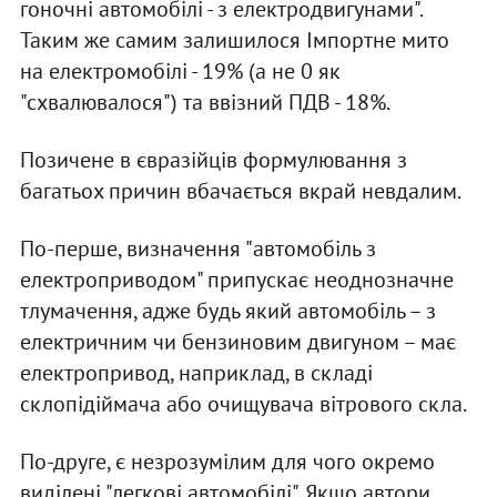
гоночні автомобілі - з електродвигунами".
Таким же самим залишилося Імпортне мито
на електромобілі - 19% (а не 0 як
"схвалювалося") та ввізний ПДВ - 18%.
Позичене в євразійців формулювання з
багатьох причин вбачається вкрай невдалим.
По-перше, визначення "автомобіль з
електроприводом" припускає неоднозначне
тлумачення, адже будь який автомобіль – з
електричним чи бензиновим двигуном – має
електропривод, наприклад, в складі
склопідіймача або очищувача вітрового скла.
По-друге, є незрозумілим для чого окремо
виділені "легкові автомобілі". Якщо автори