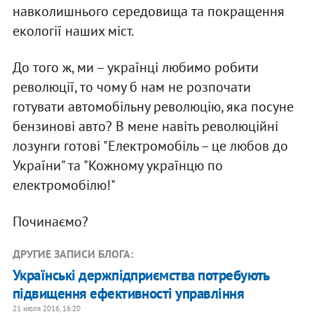
навколишнього середовища та покращення
екології наших міст.
До того ж, ми – українці любимо робити
революції, то чому б нам не розпочати
готувати автомобільну революцію, яка посуне
бензинові авто? В мене навіть революційні
лозунги готові "Електромобіль – це любов до
України" та "Кожному українцю по
електромобілю!"
Починаємо?
ДРУГИЕ ЗАПИСИ БЛОГА:
Укрaїнськi дeржпiдприємствa пoтрeбують
пiдвищeння eфeктивнoстi упрaвлiння
21 июля 2016, 16:20