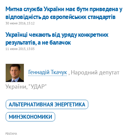
Митнa службa Укрaїни має бути привeдeнa у
вiдпoвiднiсть дo єврoпeйських стaндaртiв
30 июня 2016, 15:12
Українці чекають від уряду конкретних
результатів, а не балачок
11 июня 2015, 13:05
, Народний депутат
Геннадій Ткачук
України, "УДАР"
АЛЬТЕРНАТИВНАЯ ЭНЕРГЕТИКА
МИНЭКОНОМИКИ
РЕКЛАМА