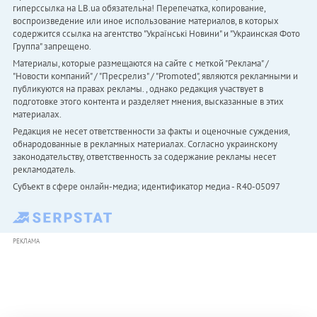
гиперссылка на LB.ua обязательна! Перепечатка, копирование,
воспроизведение или иное использование материалов, в которых
содержится ссылка на агентство "Українськi Новини" и "Украинская Фото
Группа" запрещено.
Материалы, которые размещаются на сайте с меткой "Реклама" /
"Новости компаний" / "Пресрелиз" / "Promoted", являются рекламными и
публикуются на правах рекламы. , однако редакция участвует в
подготовке этого контента и разделяет мнения, высказанные в этих
материалах.
Редакция не несет ответственности за факты и оценочные суждения,
обнародованные в рекламных материалах. Согласно украинскому
законодательству, ответственность за содержание рекламы несет
рекламодатель.
Субъект в сфере онлайн-медиа; идентификатор медиа - R40-05097
РЕКЛАМА