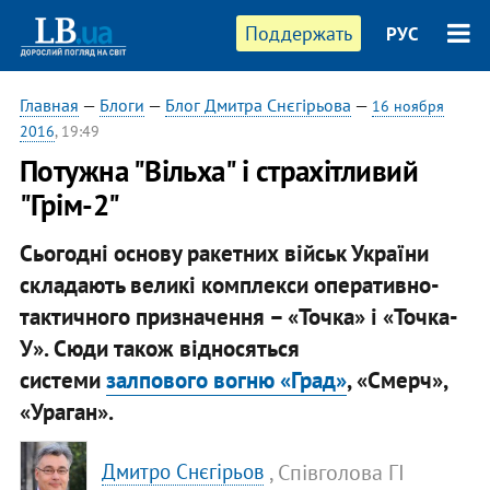
Поддержать
РУС
Главная
—
Блоги
—
Блог Дмитра Снєгірьова
—
16 ноября
2016
, 19:49
Потужна "Вільха" і страхітливий
"Грім-2"
Сьогодні основу ракетних військ України
складають великі комплекси оперативно-
тактичного призначення – «Точка» і «Точка-
У». Сюди також відносяться
системи
залпового вогню «Град»
, «Смерч»,
«Ураган».
, Співголова ГІ
Дмитро Снєгірьов