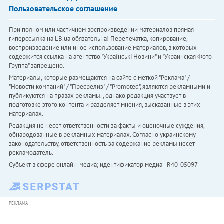
Пользовательское соглашение
При полном или частичном воспроизведении материалов прямая
гиперссылка на LB.ua обязательна! Перепечатка, копирование,
воспроизведение или иное использование материалов, в которых
содержится ссылка на агентство "Українськi Новини" и "Украинская Фото
Группа" запрещено.
Материалы, которые размещаются на сайте с меткой "Реклама" /
"Новости компаний" / "Пресрелиз" / "Promoted", являются рекламными и
публикуются на правах рекламы. , однако редакция участвует в
подготовке этого контента и разделяет мнения, высказанные в этих
материалах.
Редакция не несет ответственности за факты и оценочные суждения,
обнародованные в рекламных материалах. Согласно украинскому
законодательству, ответственность за содержание рекламы несет
рекламодатель.
Субъект в сфере онлайн-медиа; идентификатор медиа - R40-05097
РЕКЛАМА