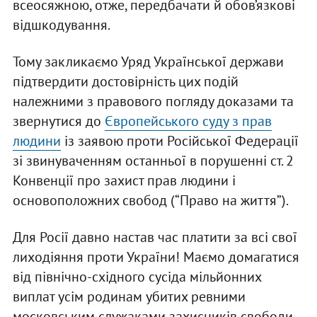
всеосяжною, отже, передбачати й обов’язкові
відшкодування.
Тому закликаємо Уряд Української держави
підтвердити достовірність цих подій
належними з правового погляду доказами та
звернутися до
Європейського суду з прав
людини
із заявою проти Російської Федерації
зі звинуваченням останньої в порушенні ст. 2
Конвенції про захист прав людини і
основоположних свобод (“Право на життя”).
Для Росії давно настав час платити за всі свої
лиходіяння проти України! Маємо домагатися
від північно-східного сусіда мільйонних
виплат усім родинам убитих ревними
московським служаками захисників свободи