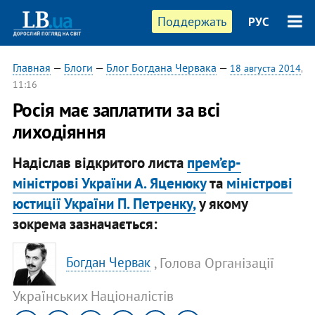
Поддержать
РУС
Главная
—
Блоги
—
Блог Богдана Червака
—
18 августа 2014
,
11:16
Росія має заплатити за всі
лиходіяння
Надіслав відкритого листа
прем’єр-
міністрові України А. Яценюку
та
міністрові
юстиції України П. Петренку,
у якому
зокрема зазначається:
, Голова Організації
Богдан Червак
Українських Націоналістів