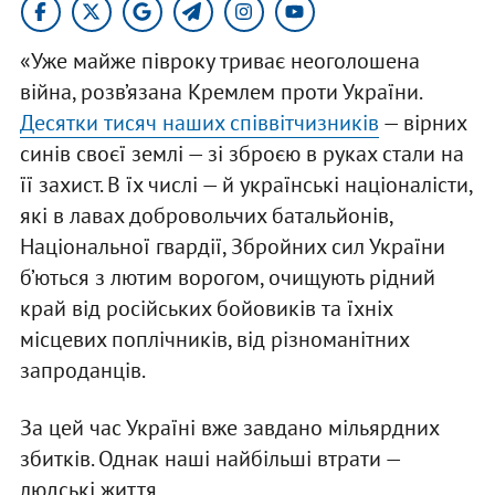
«Уже майже півроку триває неоголошена
війна, розв’язана Кремлем проти України.
Десятки тисяч наших співвітчизників
— вірних
синів своєї землі — зі зброєю в руках стали на
її захист. В їх числі — й українські націоналісти,
які в лавах добровольчих батальйонів,
Національної гвардії, Збройних сил України
б’ються з лютим ворогом, очищують рідний
край від російських бойовиків та їхніх
місцевих поплічників, від різноманітних
запроданців.
За цей час Україні вже завдано мільярдних
збитків. Однак наші найбільші втрати —
людські життя...