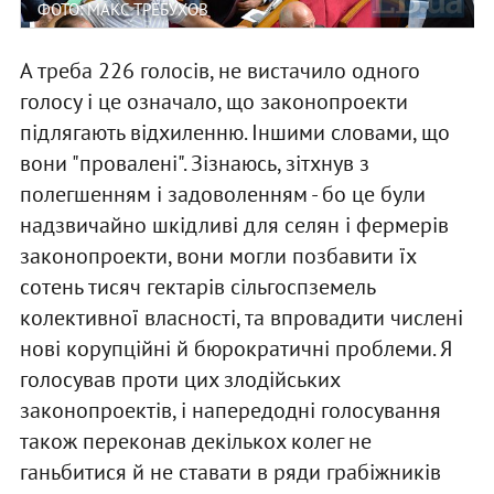
ФОТО: МАКС ТРЕБУХОВ
А треба 226 голосів, не вистачило одного
голосу і це означало, що законопроекти
підлягають відхиленню. Іншими словами, що
вони "провалені". Зізнаюсь, зітхнув з
полегшенням і задоволенням - бо це були
надзвичайно шкідливі для селян і фермерів
законопроекти, вони могли позбавити їх
сотень тисяч гектарів сільгоспземель
колективної власності, та впровадити числені
нові корупційні й бюрократичні проблеми. Я
голосував проти цих злодійських
законопроектів, і напередодні голосування
також переконав декількох колег не
ганьбитися й не ставати в ряди грабіжників