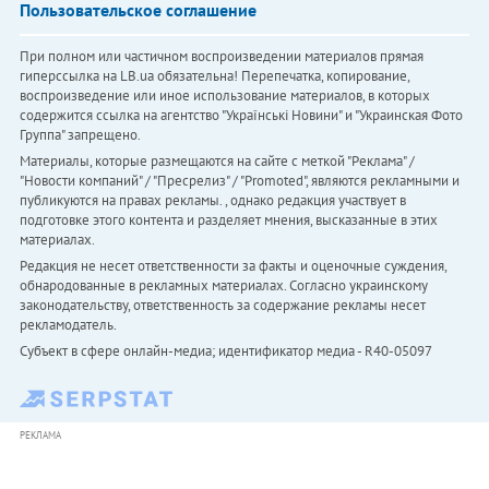
Пользовательское соглашение
При полном или частичном воспроизведении материалов прямая
гиперссылка на LB.ua обязательна! Перепечатка, копирование,
воспроизведение или иное использование материалов, в которых
содержится ссылка на агентство "Українськi Новини" и "Украинская Фото
Группа" запрещено.
Материалы, которые размещаются на сайте с меткой "Реклама" /
"Новости компаний" / "Пресрелиз" / "Promoted", являются рекламными и
публикуются на правах рекламы. , однако редакция участвует в
подготовке этого контента и разделяет мнения, высказанные в этих
материалах.
Редакция не несет ответственности за факты и оценочные суждения,
обнародованные в рекламных материалах. Согласно украинскому
законодательству, ответственность за содержание рекламы несет
рекламодатель.
Субъект в сфере онлайн-медиа; идентификатор медиа - R40-05097
РЕКЛАМА