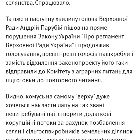
селянства. Спрацювало.
Та вже в наступну хвилину голова Верховної
Ради Андрій Парубій пішов на пряме
порушення Закону України "Про регламент
Верховної Ради України" і продовжив
голосування, врешті-решт голосів нашкребли і
замість відхилення законопроекту його таки
відправили до Комітету з аграрних питань для
підготовки до повторного читання.
Видно, комусь на самому "верху" дуже
хочеться накласти лапу на так звані
невитребувані паї, створити додаткові
корупційні потоки за рахунок позбавлення
селян і сільгоспвиробників земельних ділянок
під фермами, токами, іншими виробничими