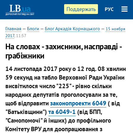
Поддержать
РУС
Главная
—
Блоги
—
Блог Аркадія Корнацького
—
15 ноября
2017
, 11:57
На словах - захисники, насправді -
грабіжники
14 листопада 2017 року о 12 год. 08 хвилин
59 секунд на табло Верховної Ради України
висвітилося число "225" - рівно скільки
народних депутатів проголосували за те,
щоб відправити
законопроекти 6049
( від
"Батьківщини")
та 6049-1
(від БПП,
"Самопомочі" й інших) до профільного
Комітету ВРУ для доопрацювання з