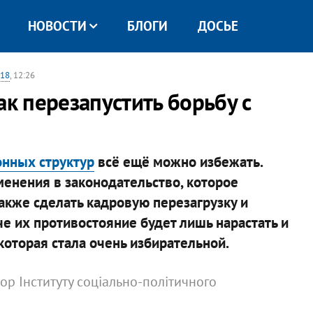
НОВОСТИ
БЛОГИ
ДОСЬЕ
018
, 12:26
ак перезапустить борьбу с
нных структур
всё ещё можно избежать.
менения в законодательство, которое
также сделать кадровую перезагрузку и
че их противостояние будет лишь нарастать и
которая стала очень избирательной.
тор Інституту соціально-політичного