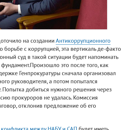
доточило на создании
Антикоррупционного
 борьбе с коррупцией, эта вертикаль де-факто
онный суд в такой ситуации будет напоминать
 фундамент.Произошло это после того, как
ержке Генпрокуратуры сначала организовал
ного руководителя, а потом попытался
у. Попытка добиться нужного решения через
ию прокуроров не удалась. Комиссия
ыговор, отклонив предложение об его
 конфликта между НАБУ и САП
будет иметь