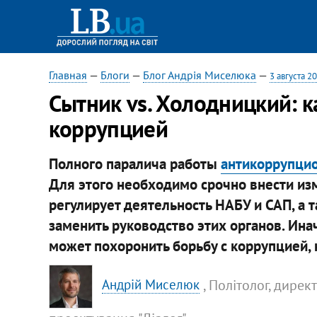
Главная
—
Блоги
—
Блог Андрія Миселюка
—
3 августа 2
Сытник vs. Холодницкий: к
коррупцией
Полного паралича работы
антикоррупцио
Для этого необходимо срочно внести из
регулирует деятельность НАБУ и САП, а 
заменить руководство этих органов. Ина
может похоронить борьбу с коррупцией, 
, Політолог, дирек
Андрій Миселюк