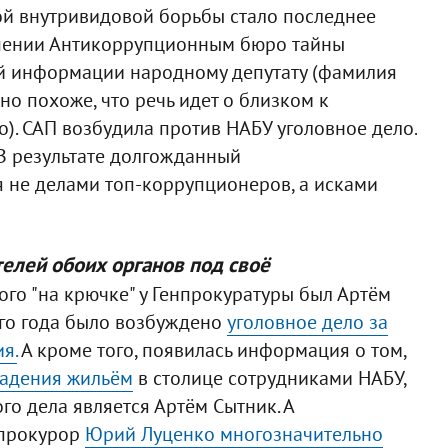
й внутривидовой борьбы стало последнее
шении Антикоррупционным бюро тайны
ой информации народному депутату (фамилия
 но похоже, что речь идет о близком к
). САП возбудила против НАБУ уголовное дело.
 В результате долгожданный
 не делами топ-коррупционеров, а исками
телей обоих органов под своё
ого "на крючке" у Генпрокуратуры был Артём
ого года было возбуждено
уголовное дело за
я.
А кроме того, появилась информация о том,
ладения жильём
в столице сотрудниками НАБУ,
о дела является Артём Сытник. А
нпрокурор
Юрий Луценко многозначительно