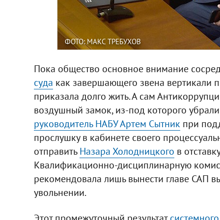
ФОТО: МАКС ТРЕБУХОВ
Пока общество основное внимание сосре
суда
как завершающего звена вертикали по
приказала долго жить. А сам Антикоррупци
воздушный замок, из-под которого убрали
руководитель НАБУ Артем Сытник
при подд
прослушку в кабинете своего процессуаль
отправить
Назара Холодницкого
в отставк
Квалификационно-дисциплинарную комисс
рекомендовала лишь вынести главе САП в
увольнении.
Этот промежуточный результат
системного