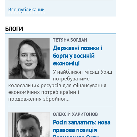
Все публикации
БЛОГИ
ТЕТЯНА БОГДАН
Державні позики і
борги у воєнній
економіці
У найближчі місяці Уряд
потребуватиме
колосальних ресурсів для фінансування
економічних потреб країни і
продовження збройної…
ОЛЕКСІЙ ХАРИТОНОВ
Росія заплатить: нова
правова позиція