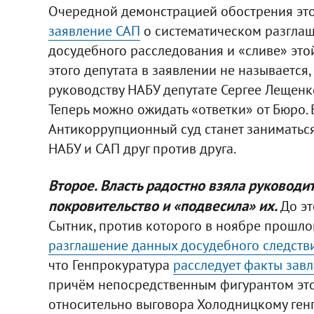
Очередной демонстрацией обострения это
заявление САП
о систематическом разгла
досудебного расследования и «сливе» эт
этого депутата в заявлении не называется,
руководству НАБУ депутате Сергее Лещенко
Теперь можно ожидать «ответки» от Бюро.
Антикоррупционный суд станет заниматься
НАБУ и САП друг против друга.
Второе. Власть радостно взяла руководи
покровительство и «подвесила» их.
До эт
Сытник, против которого в ноябре прошл
разглашение данных досудебного следстви
что Генпрокуратура
расследует факты зав
причём непосредственным фигурантом этог
относительно выговора Холодницкому ге