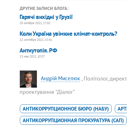
ДРУГИЕ ЗАПИСИ БЛОГА:
Гарячі вихідні у Грузії
28 октября 2021, 17:02
Коли Україна увімкне клімат-контроль?
22 сентября 2021, 15:41
Антиутопія. РФ
13 мая 2021, 10:37
, Політолог, дирек
Андрій Миселюк
проектування "Діалог"
АНТИКОРРУПЦИОННОЕ БЮРО (НАБУ)
АРТ
АНТИКОРРУПЦИОННАЯ ПРОКУРАТУРА (САП)