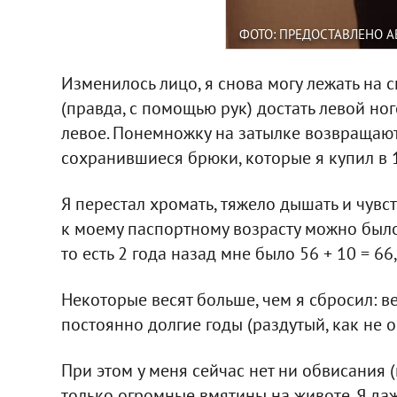
ФОТО: ПРЕДОСТАВЛЕНО 
Изменилось лицо, я снова могу лежать на с
(правда, с помощью рук) достать левой ног
левое. Понемножку на затылке возвращают
сохранившиеся брюки, которые я купил в 1
Я перестал хромать, тяжело дышать и чувс
к моему паспортному возрасту можно было 
то есть 2 года назад мне было 56 + 10 = 66,
Некоторые весят больше, чем я сбросил: в
постоянно долгие годы (раздутый, как не 
При этом у меня сейчас нет ни обвисания (н
только огромные вмятины на животе. Я даж