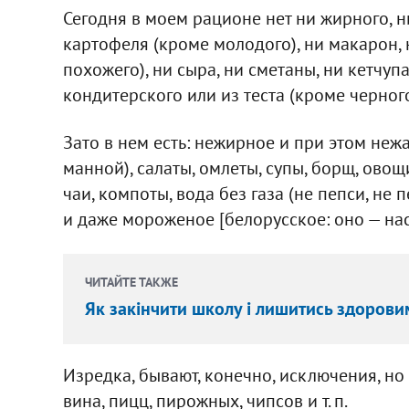
Сегодня в моем рационе нет ни жирного, ни
картофеля (кроме молодого), ни макарон, 
похожего), ни сыра, ни сметаны, ни кетчуп
кондитерского или из теста (кроме черног
Зато в нем есть: нежирное и при этом неж
манной), салаты, омлеты, супы, борщ, овощ
чаи, компоты, вода без газа (не пепси, не 
и даже мороженое [белорусское: оно — на
ЧИТАЙТЕ ТАКЖЕ
Як закінчити школу і лишитись здорови
Изредка, бывают, конечно, исключения, но 
вина, пицц, пирожных, чипсов и т. п.