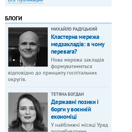
БЛОГИ
МИХАЙЛО РАДУЦЬКИЙ
Кластерна мережа
медзакладів: в чому
перевага?
Нова мережа закладів
формуватиметься
відповідно до принципу госпітальних
округів.
ТЕТЯНА БОГДАН
Державні позики і
борги у воєнній
економіці
У найближчі місяці Уряд
потребуватиме