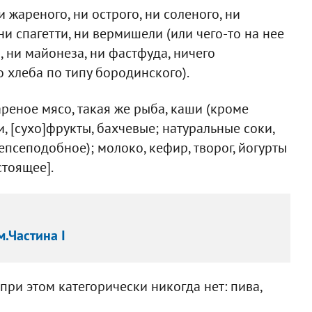
 жареного, ни острого, ни соленого, ни
ни спагетти, ни вермишели (или чего-то на нее
а, ни майонеза, ни фастфуда, ничего
о хлеба по типу бородинского).
ареное мясо, такая же рыба, каши (кроме
и, [сухо]фрукты, бахчевые; натуральные соки,
пепсеподобное); молоко, кефир, творог, йогурты
стоящее].
м.Частина І
при этом категорически никогда нет: пива,