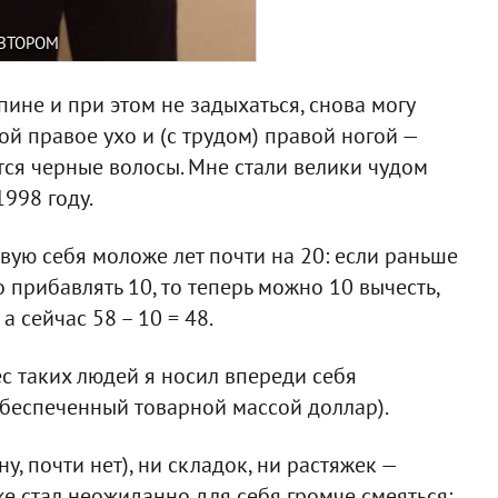
АВТОРОМ
пине и при этом не задыхаться, снова могу
ой правое ухо и (с трудом) правой ногой —
ся черные волосы. Мне стали велики чудом
998 году.
твую себя моложе лет почти на 20: если раньше
прибавлять 10, то теперь можно 10 вычесть,
 а сейчас 58 – 10 = 48.
ес таких людей я носил впереди себя
обеспеченный товарной массой доллар).
у, почти нет), ни складок, ни растяжек —
е стал неожиданно для себя громче смеяться: