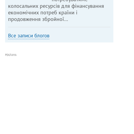
колосальних ресурсів для фінансування
економічних потреб країни і
продовження збройної…
Все записи блогов
РЕКЛАМА