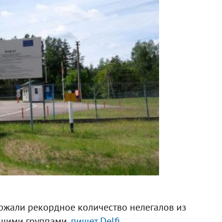
ержали рекордное количество нелегалов из
ьшими группами,
пишет Delfi
.