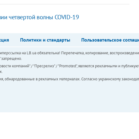
ии четвертой волны COVID-19
кция
Политики и стандарты
Пользовательское соглаш
перссылка на LB.ua обязательна! Перепечатка, копирование, воспроизведени
а" запрещено.
вости компаний" / "Пресрелиз" / "Promoted", являются рекламными и публикуют
х.
ия, обнародованные в рекламных материалах. Согласно украинскому законодат