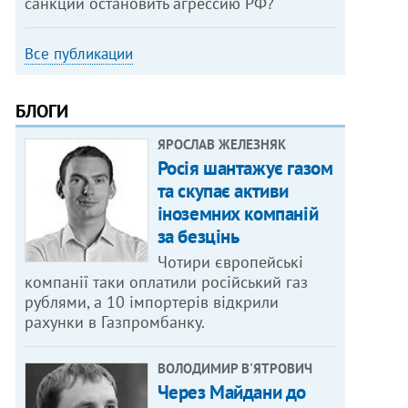
санкции остановить агрессию РФ?
Все публикации
БЛОГИ
ЯРОСЛАВ ЖЕЛЕЗНЯК
Росія шантажує газом
та скупає активи
іноземних компаній
за безцінь
Чотири європейські
компанії таки оплатили російський газ
рублями, а 10 імпортерів відкрили
рахунки в Газпромбанку.
ВОЛОДИМИР В'ЯТРОВИЧ
Через Майдани до