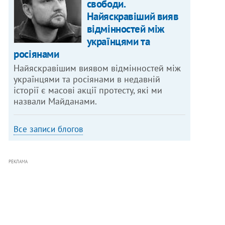
свободи.
Найяскравіший вияв
відмінностей між
українцями та
росіянами
Найяскравішим виявом відмінностей між
українцями та росіянами в недавній
історії є масові акції протесту, які ми
назвали Майданами.
Все записи блогов
РЕКЛАМА