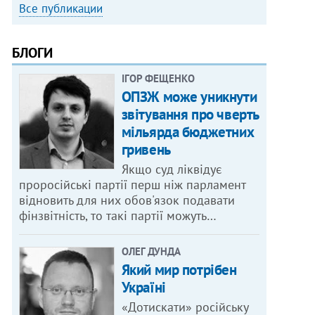
Все публикации
БЛОГИ
ІГОР ФЕЩЕНКО
ОПЗЖ може уникнути
звітування про чверть
мільярда бюджетних
гривень
Якщо суд ліквідує
проросійські партії перш ніж парламент
відновить для них обов'язок подавати
фінзвітність, то такі партії можуть…
ОЛЕГ ДУНДА
Який мир потрібен
Україні
«Дотискати» російську