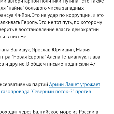
ами авторитарной политики Путина. "Это также
ля "найма" большого числа западных
ансуа Фийон. Это не удар по коррупции, и это
лкивать Европу. Это не тот путь, по которому
верить в восстановление власти демократии
ся в письме.
тлана Залищук, Ярослав Юрчишин, Мария
тра "Новая Европа" Алена Гетьманчук, глава
 и другие. В общем письмо подписали 47
онсервативных партий
Армин Лашет угрожает
 газопровода “Северный поток-2” против
роходит через Балтийское море из России в