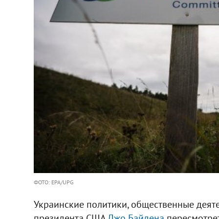
ФОТО: EPA/UPG
Украинские политики, общественные деяте
президента США
Джо Байдена
пересмотрет