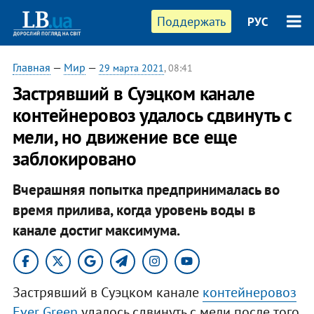
Поддержать
РУС
Главная
—
Мир
—
29 марта 2021
, 08:41
Застрявший в Суэцком канале
контейнеровоз удалось сдвинуть с
мели, но движение все еще
заблокировано
Вчерашняя попытка предпринималась во
время прилива, когда уровень воды в
канале достиг максимума.
Застрявший в Суэцком канале
контейнеровоз
Ever Green
удалось сдвинуть с мели после того,