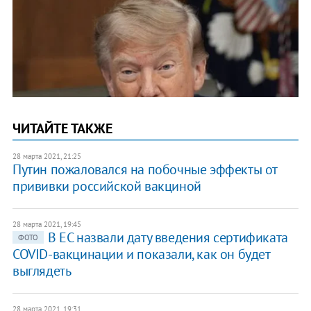
ЧИТАЙТЕ ТАКЖЕ
28 марта 2021, 21:25
Путин пожаловался на побочные эффекты от
прививки российской вакциной
28 марта 2021, 19:45
В ЕС назвали дату введения сертификата
ФОТО
COVID-вакцинации и показали, как он будет
выглядеть
28 марта 2021, 19:31