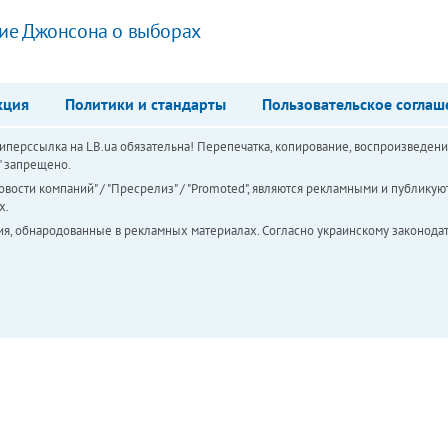
ие Джонсона о выборах
кция
Политики и стандарты
Пользовательское соглаш
перссылка на LB.ua обязательна! Перепечатка, копирование, воспроизведени
а" запрещено.
вости компаний" / "Пресрелиз" / "Promoted", являются рекламными и публикуют
х.
ия, обнародованные в рекламных материалах. Согласно украинскому законодат