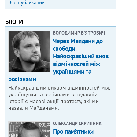
Все публикации
БЛОГИ
ВОЛОДИМИР В'ЯТРОВИЧ
Через Майдани до
свободи.
Найяскравіший вияв
відмінностей між
українцями та
росіянами
Найяскравішим виявом відмінностей між
українцями та росіянами в недавній
історії є масові акції протесту, які ми
назвали Майданами.
ОЛЕКСАНДР СКРИПНИК
Про пам’ятники