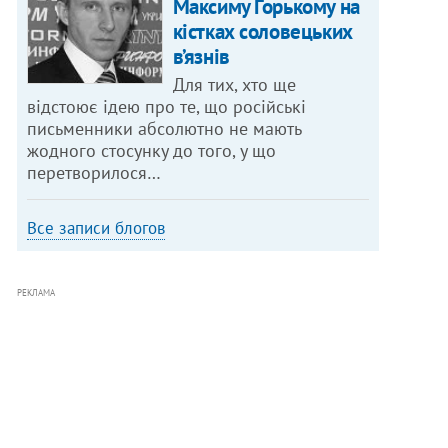
Максиму Горькому на
кістках соловецьких
в’язнів
Для тих, хто ще
відстоює ідею про те, що російські
письменники абсолютно не мають
жодного стосунку до того, у що
перетворилося…
Все записи блогов
РЕКЛАМА