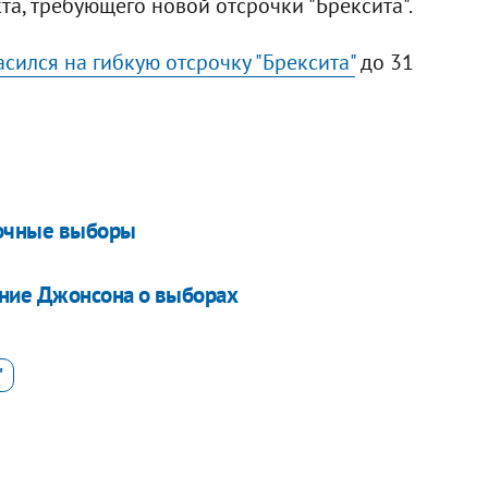
а, требующего новой отсрочки "Брексита".
сился на гибкую отсрочку "Брексита"
до 31
рочные выборы
ние Джонсона о выборах
"