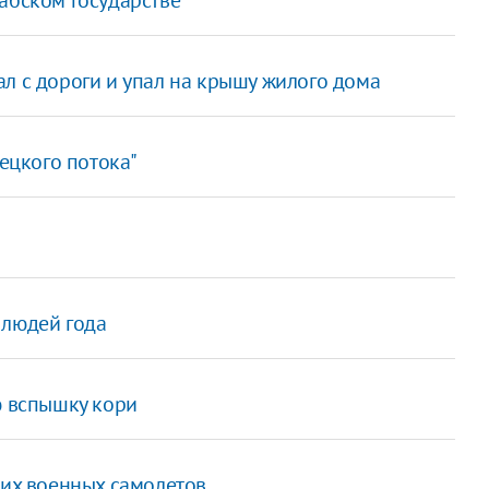
ал с дороги и упал на крышу жилого дома
рецкого потока"
 людей года
ю вспышку кори
ких военных самолетов