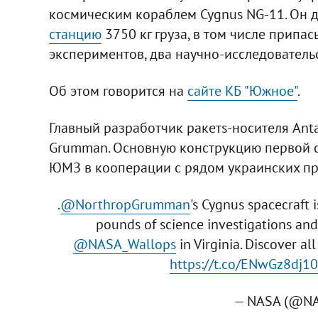
космическим кораблем Cygnus NG-11. Он 
станцию
3750 кг груза, в том числе припа
экспериментов, два научно-исследовательс
Об этом говорится на
сайте КБ "Южное"
.
Главный разработчик ракетs-носителя Ant
Grumman. Основную конструкцию первой ст
ЮМЗ в кооперации с рядом украинских пр
.
@NorthropGrumman
's Cygnus spacecraft 
pounds of science investigations an
@NASA_Wallops
in Virginia. Discover a
https://t.co/ENwGz8dj1
— NASA (@N