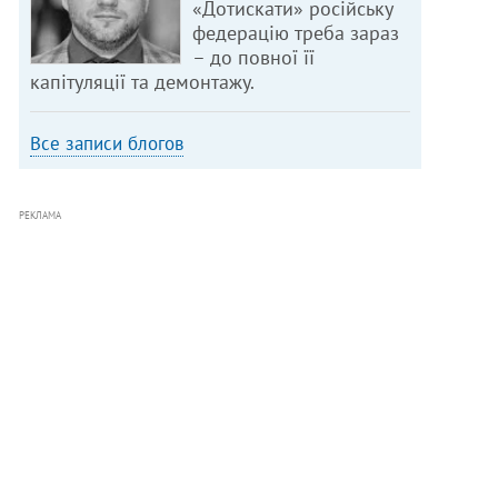
«Дотискати» російську
федерацію треба зараз
– до повної її
капітуляції та демонтажу.
Все записи блогов
РЕКЛАМА