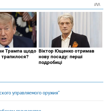
еского управляемого оружия"
абском государстве