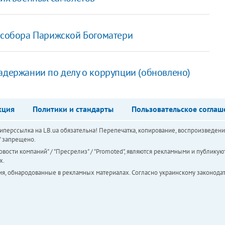
ю собора Парижской Богоматери
задержании по делу о коррупции (обновлено)
кция
Политики и стандарты
Пользовательское соглаш
перссылка на LB.ua обязательна! Перепечатка, копирование, воспроизведени
а" запрещено.
вости компаний" / "Пресрелиз" / "Promoted", являются рекламными и публикуют
х.
ия, обнародованные в рекламных материалах. Согласно украинскому законодат