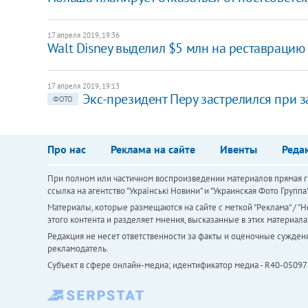
17 апреля 2019, 19:36
Walt Disney выделил $5 млн на реставраци
17 апреля 2019, 19:13
Экс-президент Перу застрелился при 
ФОТО
Про нас
Реклама на сайте
Ивенты
Реда
При полном или частичном воспроизведении материалов прямая ги
ссылка на агентство "Українськi Новини" и "Украинская Фото Групп
Материалы, которые размещаются на сайте с меткой "Реклама" / "Но
этого контента и разделяет мнения, высказанные в этих материала
Редакция не несет ответственности за факты и оценочные сужден
рекламодатель.
Субъект в сфере онлайн-медиа; идентификатор медиа - R40-05097