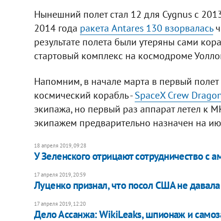
Нынешний полет стал 12 для Cygnus с 2013
2014 года
ракета Antares 130 взорвалась
ч
результате полета были утеряны сами кора
стартовый комплекс на космодроме Уолло
Напомним, в начале марта в первый полет
космический корабль -
SpaceX Crew Drago
экипажа, но первый раз аппарат летел к М
экипажем предварительно назначен на июл
18 апреля 2019, 09:28
У Зеленского отрицают сотрудничество с а
17 апреля 2019, 20:59
Луценко признал, что посол США не давала
17 апреля 2019, 12:20
Дело Ассанжа: WikiLeaks, шпионаж и самоз