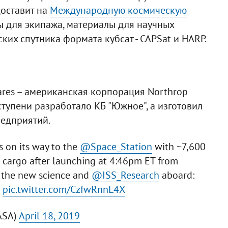
доставит на
Международную космическую
сы для экипажа, материалы для научных
ких спутника формата кубсат - CAPSat и HARP.
ares – американская корпорация Northrop
упени разработало КБ "Южное", а изготовил
едприятий.
is on its way to the
@Space_Station
with ~7,600
d cargo after launching at 4:46pm ET from
ll the new science and
@ISS_Research
aboard:
0
pic.twitter.com/CzfwRnnL4X
ASA)
April 18, 2019