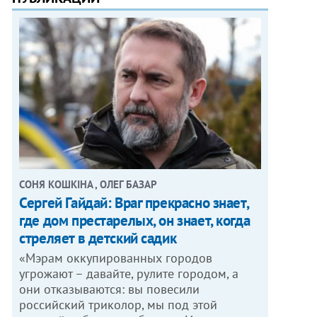
СОНЯ КОШКІНА , ОЛЕГ БАЗАР
Сергей Гайдай: Враг прекрасно знает,
где дом престарелых, он знает, когда
стреляет в детский садик
«Мэрам оккупированных городов
угрожают – давайте, рулите городом, а
они отказываются: вы повесили
российский триколор, мы под этой