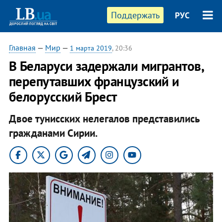
Поддержать
РУС
Главная
—
Мир
—
1 марта 2019
, 20:36
В Беларуси задержали мигрантов,
перепутавших французский и
белорусский Брест
Двое тунисских нелегалов представились
гражданами Сирии.