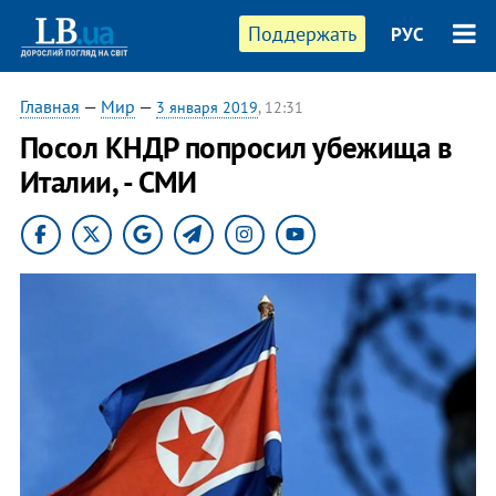
Поддержать
РУС
Главная
—
Мир
—
3 января 2019
, 12:31
Посол КНДР попросил убежища в
Италии, - СМИ