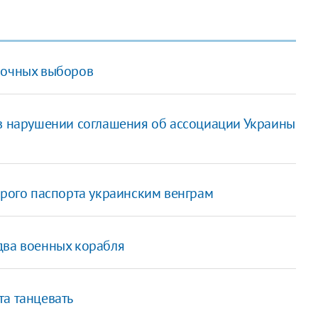
рочных выборов
в нарушении соглашения об ассоциации Украины
орого паспорта украинским венграм
два военных корабля
та танцевать