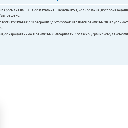
перссылка на LB.ua обязательна! Перепечатка, копирование, воспроизведени
а" запрещено.
вости компаний" / "Пресрелиз" / "Promoted", являются рекламными и публикуют
х.
ия, обнародованные в рекламных материалах. Согласно украинскому законодат