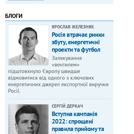
БЛОГИ
ЯРОСЛАВ ЖЕЛЕЗНЯК
Росія втрачає ринки
збуту, енергетичні
проекти та футбол
Залякування
«вентилем»
підштовхнуло Європу швидше
відмовитися від одного з ключових
енергетичних джерел експортної виручки
Росії.
СЕРГІЙ ДЕРКАЧ
Вступна кампанія
2022: спрощені
правила прийому та