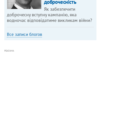
доброчесність
Як забезпечити
доброчесну вступну кампанію, яка
водночас відповідатиме викликам війни?
Все записи блогов
РЕКЛАМА