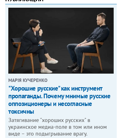
МАРІЯ КУЧЕРЕНКО
"Хорошие русские" как инструмент
пропаганды. Почему мнимые русские
оппозиционеры и несогласные
токсичны
Затягивание "хороших русских" в
украинское медиа-поле в том или ином
виде – это подыгрывание врагу.