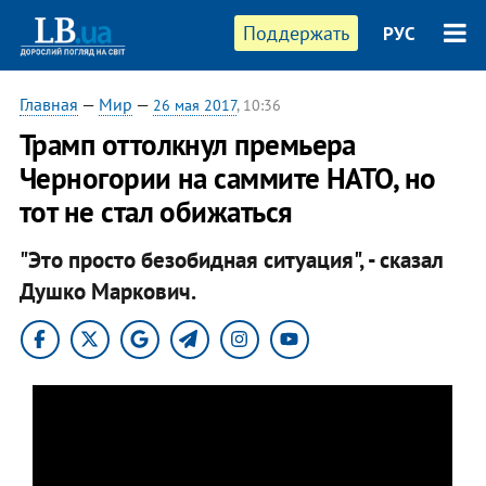
Поддержать
РУС
Главная
—
Мир
—
26 мая 2017
, 10:36
​Трамп оттолкнул премьера
Черногории на саммите НАТО, но
тот не стал обижаться
"Это просто безобидная ситуация", - сказал
Душко Маркович.