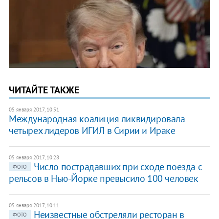
ЧИТАЙТЕ ТАКЖЕ
05 января 2017, 10:51
Международная коалиция ликвидировала
четырех лидеров ИГИЛ в Сирии и Ираке
05 января 2017, 10:28
Число пострадавших при сходе поезда с
ФОТО
рельсов в Нью-Йорке превысило 100 человек
05 января 2017, 10:11
Неизвестные обстреляли ресторан в
ФОТО