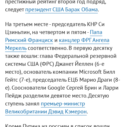
престижный рейтинг второй год подряд,
следует
президент США Барак Обама
.
На третьем месте - председатель КНР Си
Цзиньпин, на четвертом и пятом -
Папа
Римский Франциск
и
канцлер ФРГ Ангела
Меркель
соответственно. В первую десятку
также вошли: глава Федеральной резервной
системы США (ФРС) Джанет Йеллен (6-е
место), основатель компании Microsoft Билл
Гейтс (7-е), председатель ЕЦБ Марио Драги (8-
е). Сооснователи Google Сергей Брин и Ларри
Пейдж разделили девятое место. Десятую
ступень занял
премьер-министр
Великобритании Дэвид Кэмерон
.
Кроме Путина из россиян в список вошли