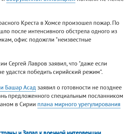
расного Креста в Хомсе произошел пожар. По
шло после интенсивного обстрела одного из
никам, офис подожгли "неизвестные
ии Сергей Лавров заявил, что "даже если
не удастся победить сирийский режим".
и Башар Асад
заявил о готовности не позднее
изнь предложенного специальным посланником
наном в Сирии
плана мирного урегулирования
страны и Запад к военной интервенции