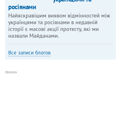
росіянами
Найяскравішим виявом відмінностей між
українцями та росіянами в недавній
історії є масові акції протесту, які ми
назвали Майданами.
Все записи блогов
РЕКЛАМА