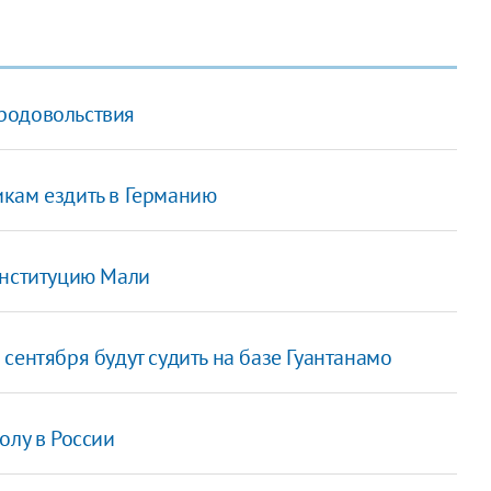
родовольствия
кам ездить в Германию
онституцию Мали
сентября будут судить на базе Гуантанамо
олу в России