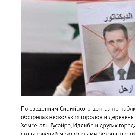
По сведениям Сирийского центра по набл
обстрелах нескольких городов и деревень 
Хомсе, аль-Гусайре, Идлибе и других города
столкновений между силами безопасност