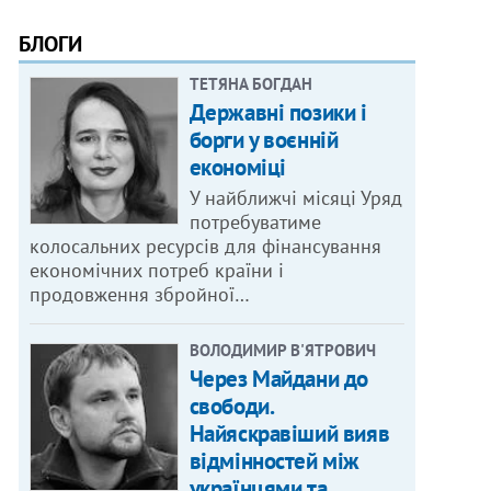
БЛОГИ
ТЕТЯНА БОГДАН
Державні позики і
борги у воєнній
економіці
У найближчі місяці Уряд
потребуватиме
колосальних ресурсів для фінансування
економічних потреб країни і
продовження збройної…
ВОЛОДИМИР В'ЯТРОВИЧ
Через Майдани до
свободи.
Найяскравіший вияв
відмінностей між
українцями та