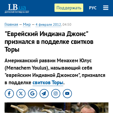
Поддержать
РУС
Главная
—
Мир
—
4 февраля 2012
, 04:50
"Еврейский Индиана Джонс"
признался в подделке свитков
Торы
Американский раввин Менахем Юлус
(Menachem Youlus), называющий себя
"еврейским Индианой Джонсом", признался
в подделке
свитков Торы
.