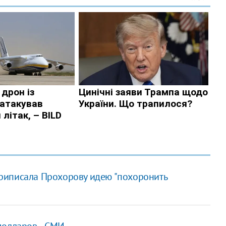
риписала Прохорову идею "похоронить
олларов, - СМИ