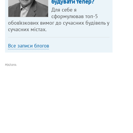
будувати тепер?
Для себе я
сформулював топ-5
обов’язкових вимог до сучасних будівель у
сучасних містах.
Все записи блогов
РЕКЛАМА