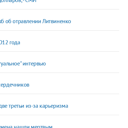
жб об отравлении Литвиненко
012 года
туальное" интервью
сердечников
две третьи из-за карьеризма
есмена нашли мертвым