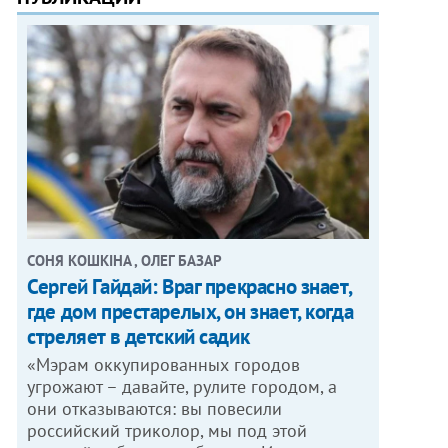
СОНЯ КОШКІНА , ОЛЕГ БАЗАР
Сергей Гайдай: Враг прекрасно знает,
где дом престарелых, он знает, когда
стреляет в детский садик
«Мэрам оккупированных городов
угрожают – давайте, рулите городом, а
они отказываются: вы повесили
российский триколор, мы под этой