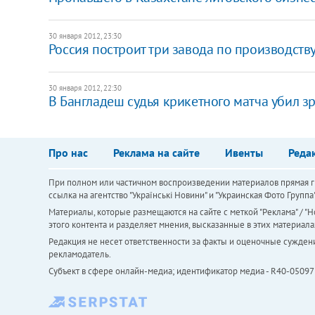
30 января 2012, 23:30
Россия построит три завода по производств
30 января 2012, 22:30
В Бангладеш судья крикетного матча убил з
Про нас
Реклама на сайте
Ивенты
Реда
При полном или частичном воспроизведении материалов прямая ги
ссылка на агентство "Українськi Новини" и "Украинская Фото Групп
Материалы, которые размещаются на сайте с меткой "Реклама" / "Но
этого контента и разделяет мнения, высказанные в этих материала
Редакция не несет ответственности за факты и оценочные сужден
рекламодатель.
Субъект в сфере онлайн-медиа; идентификатор медиа - R40-05097