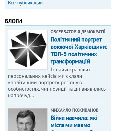
Все публикации
БЛОГИ
ОБСЕРВАТОРІЯ ДЕМОКРАТІЇ
Політичний портрет
воюючої Харківщини:
ТОП-5 політичних
трансформацій
Із найяскравіших
персональних кейсів ми склали
«політичний портрет» регіону в
особистостях, чиї позиції та дії виявились
напрочуд…
МИХАЙЛО ПОЖИВАНОВ
Війна навчила: які
міста ми маємо