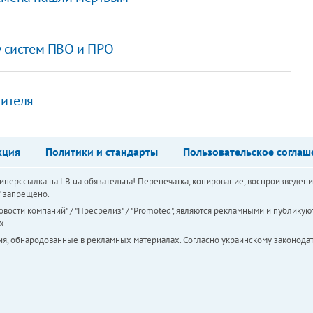
у систем ПВО и ПРО
рителя
кция
Политики и стандарты
Пользовательское соглаш
перссылка на LB.ua обязательна! Перепечатка, копирование, воспроизведени
а" запрещено.
вости компаний" / "Пресрелиз" / "Promoted", являются рекламными и публикуют
х.
ия, обнародованные в рекламных материалах. Согласно украинскому законодат