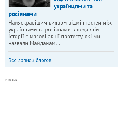
українцями та
росіянами
Найяскравішим виявом відмінностей між
українцями та росіянами в недавній
історії є масові акції протесту, які ми
назвали Майданами.
Все записи блогов
РЕКЛАМА