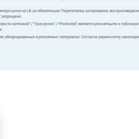
перссылка на LB.ua обязательна! Перепечатка, копирование, воспроизведени
а" запрещено.
вости компаний" / "Пресрелиз" / "Promoted", являются рекламными и публикуют
х.
ия, обнародованные в рекламных материалах. Согласно украинскому законодат