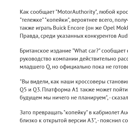
Как сообщает "MotorAuthority", любой кро
"тележке" "копейки", вероятнее всего, полу
также играть Buick Encore (он же Opel Mokk
Правда, среди указанных конкурентов Aud
Британское издание "What car?" сообщает 
руководство компании действительно рас
младшего Q, но официально пока не готов
"Вы видели, как наши кроссоверы становил
Q5 и Q3. Платформа A1 также может пойти
будущем мы ничего не планируем", - сказал
Зато превращать "копейку" в кабриолет Aud
близко к открытой версии A3", - пояснил с