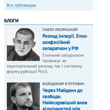
Все публикации
БЛОГИ
ПАВЛО ЛИСЯНСЬКИЙ
Розпад імперії. Етно-
конфесійний
сепаратизм у РФ
Етнічний сепаратизм
провокує як
територіальний розпад, так і системну
форму руйнації Росії.
ВОЛОДИМИР В'ЯТРОВИЧ
Через Майдани до
свободи.
Найяскравіший вияв
відмінностей між