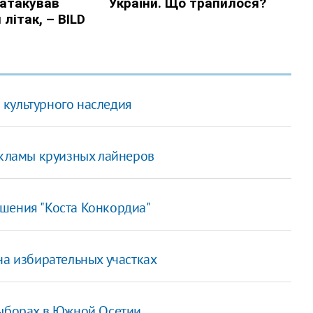
культурного наследия
екламы круизных лайнеров
шения "Коста Конкордиа"
на избирательных участках
выборах в Южной Осетии