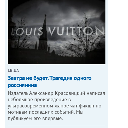
LB.UA
Завтра не будет. Трагедия одного
россиянина
Издатель Александр Красовицкий написал
небольшое произведение в
ультрасовременном жанре чат-фикшн по
мотивам последних событий. Мы
публикуем его впервые.