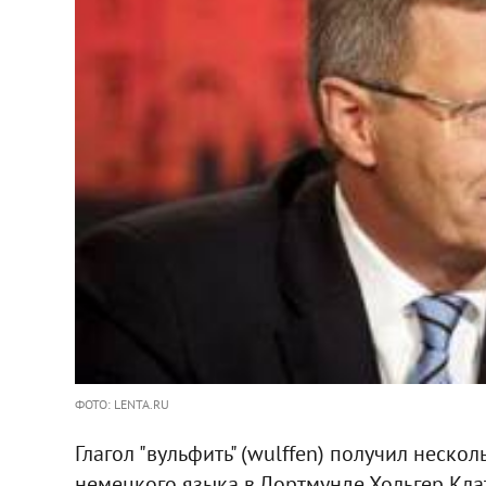
ФОТО: LENTA.RU
Глагол "вульфить" (wulffen) получил неско
немецкого языка в Дортмунде Хольгер Клатт