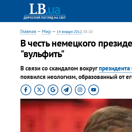
Главная
—
Мир
—
14 января 2012
, 05:10
В честь немецкого презид
"вульфить"
В связи со скандалом вокруг
президента
появился неологизм, образованный от е