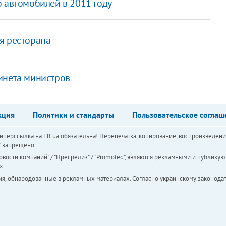
 автомобилей в 2011 году
я ресторана
инета министров
кция
Политики и стандарты
Пользовательское соглаш
перссылка на LB.ua обязательна! Перепечатка, копирование, воспроизведени
а" запрещено.
вости компаний" / "Пресрелиз" / "Promoted", являются рекламными и публикуют
х.
ия, обнародованные в рекламных материалах. Согласно украинскому законодат