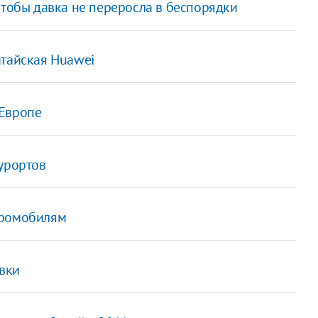
чтобы давка не переросла в беспорядки
итайская Huawei
 Европе
урортов
тромобилям
вки