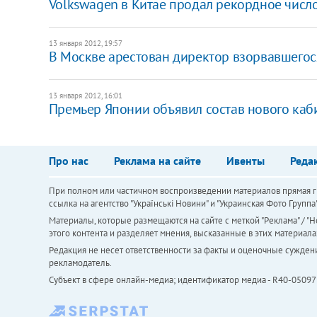
Volkswagen в Китае продал рекордное число
13 января 2012, 19:57
В Москве арестован директор взорвавшегос
13 января 2012, 16:01
Премьер Японии объявил состав нового каб
Про нас
Реклама на сайте
Ивенты
Реда
При полном или частичном воспроизведении материалов прямая ги
ссылка на агентство "Українськi Новини" и "Украинская Фото Групп
Материалы, которые размещаются на сайте с меткой "Реклама" / "Но
этого контента и разделяет мнения, высказанные в этих материала
Редакция не несет ответственности за факты и оценочные сужден
рекламодатель.
Субъект в сфере онлайн-медиа; идентификатор медиа - R40-05097