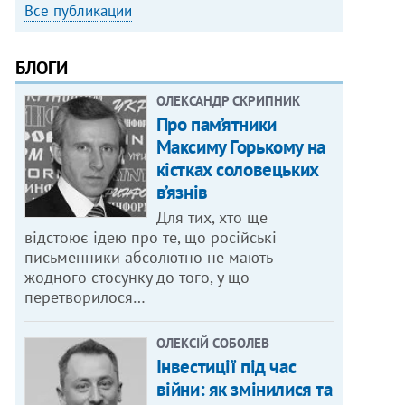
Все публикации
БЛОГИ
ОЛЕКСАНДР СКРИПНИК
Про пам’ятники
Максиму Горькому на
кістках соловецьких
в’язнів
Для тих, хто ще
відстоює ідею про те, що російські
письменники абсолютно не мають
жодного стосунку до того, у що
перетворилося…
ОЛЕКСІЙ СОБОЛЕВ
Інвестиції під час
війни: як змінилися та