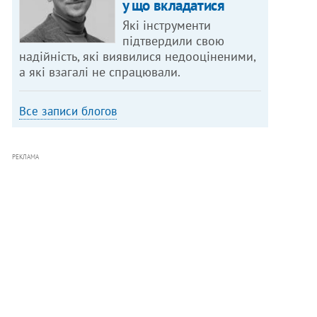
у що вкладатися
Які інструменти
підтвердили свою
надійність, які виявилися недооціненими,
а які взагалі не спрацювали.
Все записи блогов
РЕКЛАМА