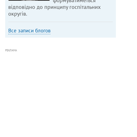
формуватиметься
відповідно до принципу госпітальних
округів.
Все записи блогов
РЕКЛАМА