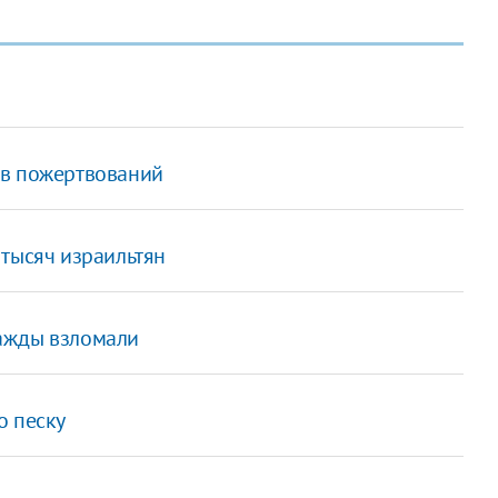
ов пожертвований
 тысяч израильтян
ажды взломали
о песку