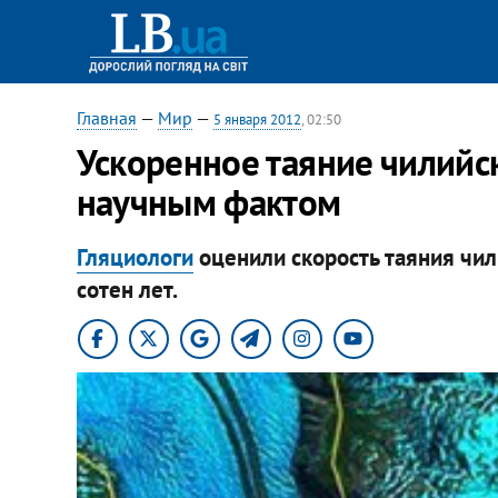
Главная
—
Мир
—
5 января 2012
, 02:50
Ускоренное таяние чилийс
научным фактом
Гляциологи
оценили скорость таяния чил
сотен лет.