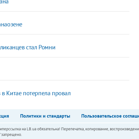
ана
анаозене
ликанцев стал Ромни
в Китае потерпела провал
кция
Политики и стандарты
Пользовательское соглаш
перссылка на LB.ua обязательна! Перепечатка, копирование, воспроизведени
а" запрещено.