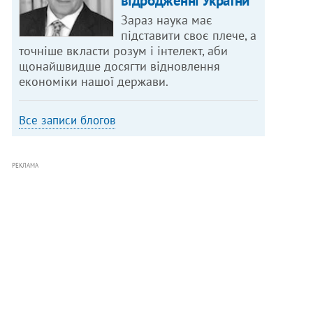
відродженні України
Зараз наука має
підставити своє плече, а
точніше вкласти розум і інтелект, аби
щонайшвидше досягти відновлення
економіки нашої держави.
Все записи блогов
РЕКЛАМА