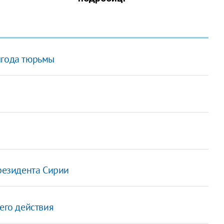
лгода тюрьмы
президента Сирии
его действия