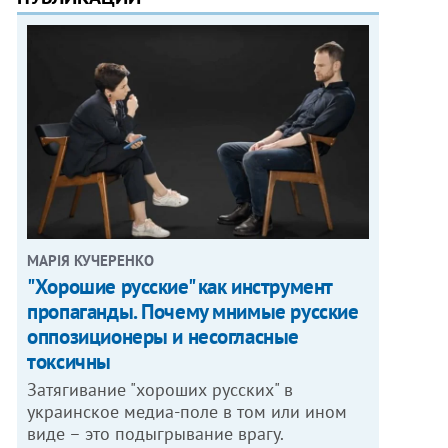
МАРІЯ КУЧЕРЕНКО
"Хорошие русские" как инструмент
пропаганды. Почему мнимые русские
оппозиционеры и несогласные
токсичны
Затягивание "хороших русских" в
украинское медиа-поле в том или ином
виде – это подыгрывание врагу.