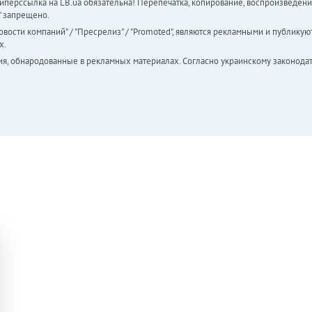
перссылка на LB.ua обязательна! Перепечатка, копирование, воспроизведени
а" запрещено.
вости компаний" / "Пресрелиз" / "Promoted", являются рекламными и публикуют
х.
ия, обнародованные в рекламных материалах. Согласно украинскому законодат