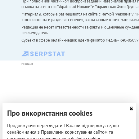
При полном или частичном воспроизведении материалов прямая ги
ссылка на агентство "Українськi Новини" и "Украинская Фото Групп
Материалы, которые размещаются на сайте с меткой "Реклама" / "Но
этого контента и разделяет мнения, высказанные в этих материала
Редакция не несет ответственности за факты и оценочные сужден
рекламодатель.
Субъект в сфере онлайн-медиа; идентификатор медиа - R40-05097
РЕКЛАМА
Про використання cookies
Продовжуючи переглядати LB.ua ви підтверджуєте, що
ознайомилися з Правилами користування сайтом та
погоджуєтеся на використання файлів cookies