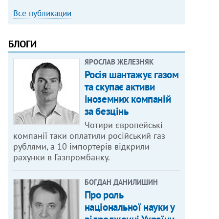
Все публикации
БЛОГИ
ЯРОСЛАВ ЖЕЛЕЗНЯК
Росія шантажує газом
та скупає активи
іноземних компаній
за безцінь
Чотири європейські
компанії таки оплатили російський газ
рублями, а 10 імпортерів відкрили
рахунки в Газпромбанку.
БОГДАН ДАНИЛИШИН
Про роль
національної науки у