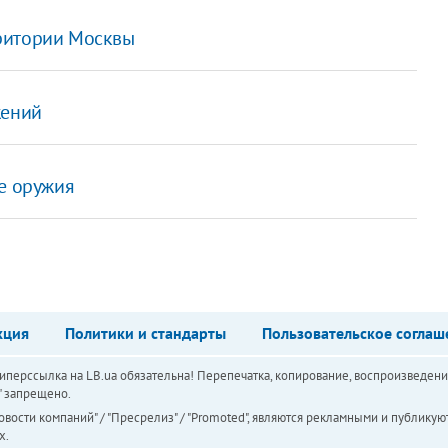
ритории Москвы
жений
де оружия
кция
Политики и стандарты
Пользовательское соглаш
перссылка на LB.ua обязательна! Перепечатка, копирование, воспроизведени
а" запрещено.
вости компаний" / "Пресрелиз" / "Promoted", являются рекламными и публикуют
х.