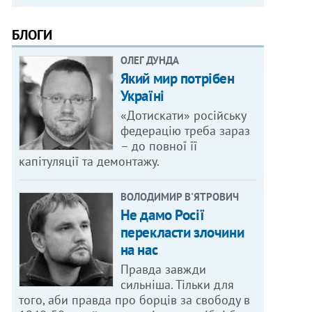
БЛОГИ
ОЛЕГ ДУНДА
Який мир потрібен
Україні
«Дотискати» російську
федерацію треба зараз
– до повної її
капітуляції та демонтажу.
ВОЛОДИМИР В'ЯТРОВИЧ
Не дамо Росії
перекласти злочини
на нас
Правда завжди
сильніша. Тільки для
того, аби правда про борців за свободу в