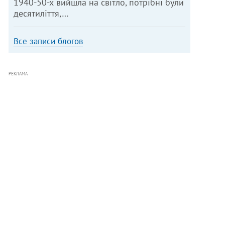
1940-50-х вийшла на світло, потрібні були
десятиліття,…
Все записи блогов
РЕКЛАМА